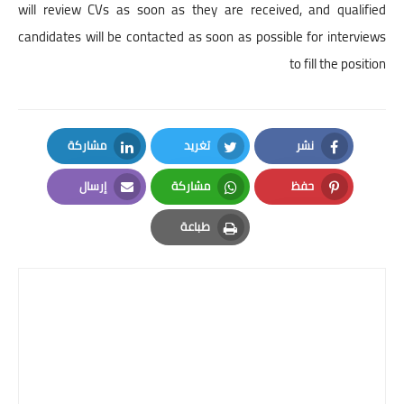
will review CVs as soon as they are received, and qualified
candidates will be contacted as soon as possible for interviews
to fill the position
نشر
تغريد
مشاركة
LinkedIn
Twitter
Facebook
حفظ
مشاركة
إرسال
Email
Whatsapp
Pinterest
طباعة
Print