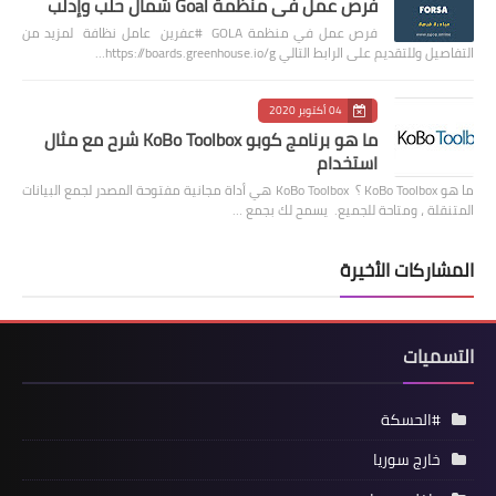
فرص عمل في منظمة Goal شمال حلب وإدلب
فرص عمل في منظمة GOLA #عفرين عامل نظافة لمزيد من
التفاصيل وللتقديم على الرابط التالي https://boards.greenhouse.io/g…
04 أكتوبر 2020
ما هو برنامج كوبو KoBo Toolbox شرح مع مثال
استخدام
ما هو KoBo Toolbox ؟ KoBo Toolbox هي أداة مجانية مفتوحة المصدر لجمع البيانات
المتنقلة ، ومتاحة للجميع. يسمح لك بجمع …
المشاركات الأخيرة
التسميات
#الحسكة
خارج سوريا