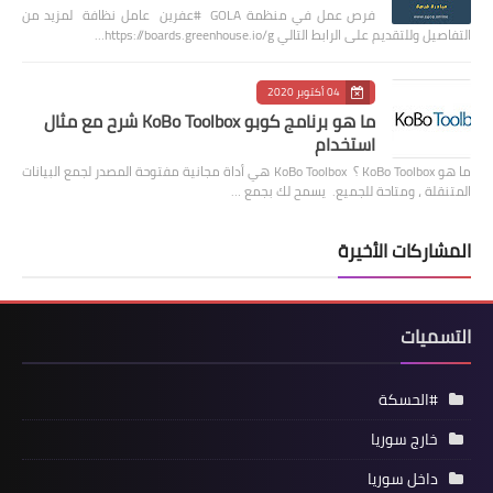
فرص عمل في منظمة GOLA #عفرين عامل نظافة لمزيد من
التفاصيل وللتقديم على الرابط التالي https://boards.greenhouse.io/g…
04 أكتوبر 2020
ما هو برنامج كوبو KoBo Toolbox شرح مع مثال
استخدام
ما هو KoBo Toolbox ؟ KoBo Toolbox هي أداة مجانية مفتوحة المصدر لجمع البيانات
المتنقلة ، ومتاحة للجميع. يسمح لك بجمع …
المشاركات الأخيرة
التسميات
#الحسكة
خارج سوريا
داخل سوريا