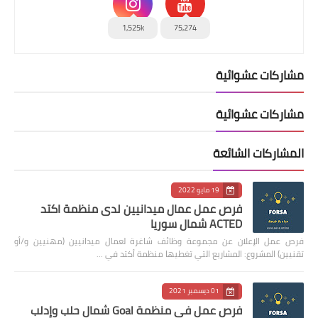
1,525k
75,274
مشاركات عشوائية
مشاركات عشوائية
المشاركات الشائعة
19 مايو 2022
فرص عمل عمال ميدانيين لدى منظمة اكتد
ACTED شمال سوريا
فرص عمل الإعلان عن مجموعة وظائف شاغرة لعمال ميدانيين (مهنيين و/أو
تقنيين) المشروع: المشاريع التي تغطيها منظمة أكتد في …
01 ديسمبر 2021
فرص عمل في منظمة Goal شمال حلب وإدلب