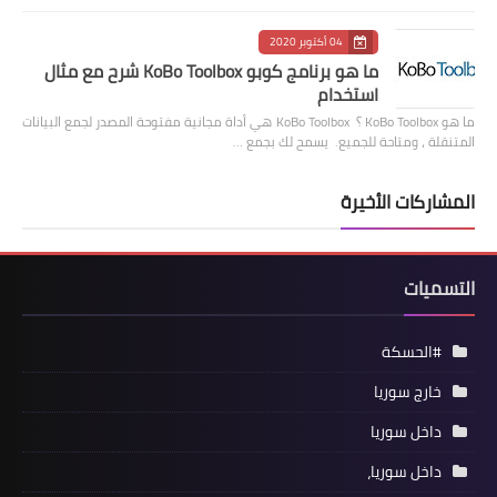
04 أكتوبر 2020
ما هو برنامج كوبو KoBo Toolbox شرح مع مثال
استخدام
ما هو KoBo Toolbox ؟ KoBo Toolbox هي أداة مجانية مفتوحة المصدر لجمع البيانات
المتنقلة ، ومتاحة للجميع. يسمح لك بجمع …
المشاركات الأخيرة
التسميات
#الحسكة
خارج سوريا
داخل سوريا
داخل سوريا،