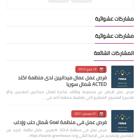
مشاركات عشوائية
مشاركات عشوائية
المشاركات الشائعة
19 مايو 2022
فرص عمل عمال ميدانيين لدى منظمة اكتد
ACTED شمال سوريا
فرص عمل الإعلان عن مجموعة وظائف شاغرة لعمال ميدانيين (مهنيين و/أو
تقنيين) المشروع: المشاريع التي تغطيها منظمة أكتد في …
01 ديسمبر 2021
فرص عمل في منظمة Goal شمال حلب وإدلب
فرص عمل في منظمة GOLA #عفرين عامل نظافة لمزيد من
التفاصيل وللتقديم على الرابط التالي https://boards.greenhouse.io/g…