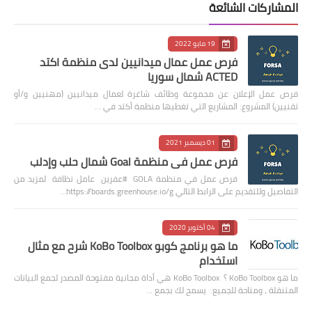
المشاركات الشائعة
19 مايو 2022
فرص عمل عمال ميدانيين لدى منظمة اكتد
ACTED شمال سوريا
فرص عمل الإعلان عن مجموعة وظائف شاغرة لعمال ميدانيين (مهنيين و/أو
تقنيين) المشروع: المشاريع التي تغطيها منظمة أكتد في …
01 ديسمبر 2021
فرص عمل في منظمة Goal شمال حلب وإدلب
فرص عمل في منظمة GOLA #عفرين عامل نظافة لمزيد من
التفاصيل وللتقديم على الرابط التالي https://boards.greenhouse.io/g…
04 أكتوبر 2020
ما هو برنامج كوبو KoBo Toolbox شرح مع مثال
استخدام
ما هو KoBo Toolbox ؟ KoBo Toolbox هي أداة مجانية مفتوحة المصدر لجمع البيانات
المتنقلة ، ومتاحة للجميع. يسمح لك بجمع …