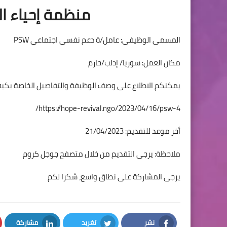
منظمة إحياء ا
المسمى الوظيفي: عامل/ة دعم نفسي اجتماعي PSW
مكان العمل: سوريا/ إدلب/حارم
يمكنكم الاطلاع على وصف الوظيفة والتفاصيل الخاصة بكيفية 
https://hope-revival.ngo/2023/04/16/psw-4/
أخر موعد للتقديم: 21/04/2023
ملاحظة: يرجى التقديم من خلال متصفح جوجل كروم
يرجى المشاركة على نطاق واسع، شكرا لكم
نشر
تغريد
مشاركة