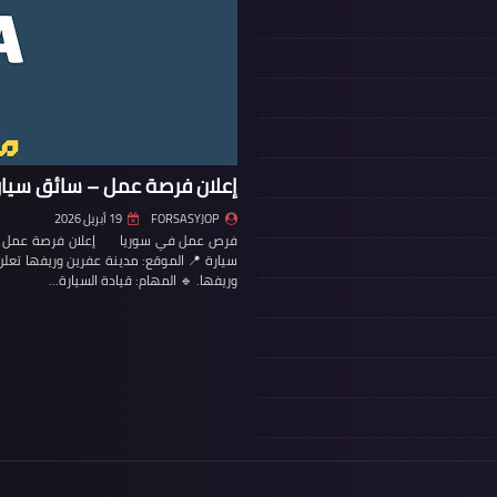
إعلان فرصة عمل – سائق سيار
FORSASYJOP
19 أبريل 2026
فرص عمل في سوريا إعلان فرصة عمل – س
سيارة 📍 الموقع: مدينة عفرين وريفها تع
وريفها. 🔹 المهام: قيادة السيارة…