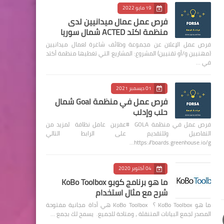
19 مايو 2022
فرص عمل عمال ميدانيين لدى
منظمة اكتد ACTED شمال سوريا
فرص عمل الإعلان عن مجموعة وظائف شاغرة لعمال ميدانيين
(مهنيين و/أو تقنيين) المشروع: المشاريع التي تغطيها منظمة أكتد
في …
01 ديسمبر 2021
فرص عمل في منظمة Goal شمال
حلب وإدلب
فرص عمل في منظمة GOLA #عفرين عامل نظافة لمزيد من
التفاصيل وللتقديم على الرابط التالي
https://boards.greenhouse.io/g…
04 أكتوبر 2020
ما هو برنامج كوبو KoBo Toolbox
شرح مع مثال استخدام
ما هو KoBo Toolbox ؟ KoBo Toolbox هي أداة مجانية مفتوحة
المصدر لجمع البيانات المتنقلة ، ومتاحة للجميع. يسمح لك بجمع …