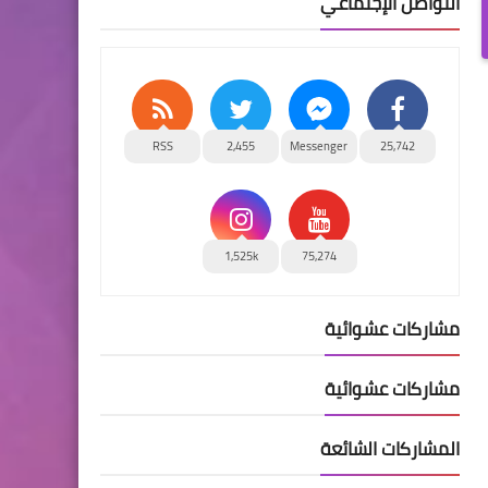
التواصل الإجتماعي
RSS
2,455
Messenger
25,742
1,525k
75,274
مشاركات عشوائية
مشاركات عشوائية
المشاركات الشائعة