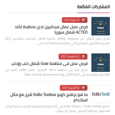
المشاركات الشائعة
19 مايو 2022
فرص عمل عمال ميدانيين لدى منظمة اكتد
ACTED شمال سوريا
فرص عمل الإعلان عن مجموعة وظائف شاغرة لعمال ميدانيين (مهنيين و/أو
تقنيين) المشروع: المشاريع التي تغطيها منظمة أكتد في …
01 ديسمبر 2021
فرص عمل في منظمة Goal شمال حلب وإدلب
فرص عمل في منظمة GOLA #عفرين عامل نظافة لمزيد من
التفاصيل وللتقديم على الرابط التالي https://boards.greenhouse.io/g…
04 أكتوبر 2020
ما هو برنامج كوبو KoBo Toolbox شرح مع مثال
استخدام
ما هو KoBo Toolbox ؟ KoBo Toolbox هي أداة مجانية مفتوحة المصدر لجمع البيانات
المتنقلة ، ومتاحة للجميع. يسمح لك بجمع …