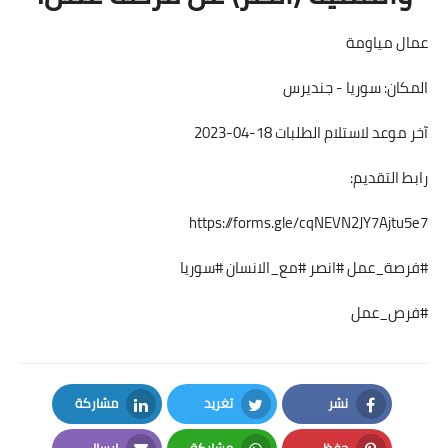
عمال مياومة
المكان: سوريا - جنديرس
آخر موعد لاستلام الطلبات 18-04-2023
رابط التقديم:
https://forms.gle/cqNEVN2JY7Ajtu5e7
#فرصة_عمل #انصر #مع_الانسان #سوريا
#فرص_عمل
نشر
تغريد
مشاركة
LinkedIn
Twitter
Facebook
حفظ
مشاركة
إرسال