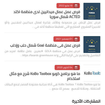
19 مايو 2022
فرص عمل عمال ميدانيين لدى منظمة اكتد
ACTED شمال سوريا
فرص عمل الإعلان عن مجموعة وظائف شاغرة لعمال ميدانيين (مهنيين و/أو
تقنيين) المشروع: المشاريع التي تغطيها منظمة أكتد في …
01 ديسمبر 2021
فرص عمل في منظمة Goal شمال حلب وإدلب
فرص عمل في منظمة GOLA #عفرين عامل نظافة لمزيد من
التفاصيل وللتقديم على الرابط التالي https://boards.greenhouse.io/g…
04 أكتوبر 2020
ما هو برنامج كوبو KoBo Toolbox شرح مع مثال
استخدام
ما هو KoBo Toolbox ؟ KoBo Toolbox هي أداة مجانية مفتوحة المصدر لجمع البيانات
المتنقلة ، ومتاحة للجميع. يسمح لك بجمع …
المشاركات الأخيرة