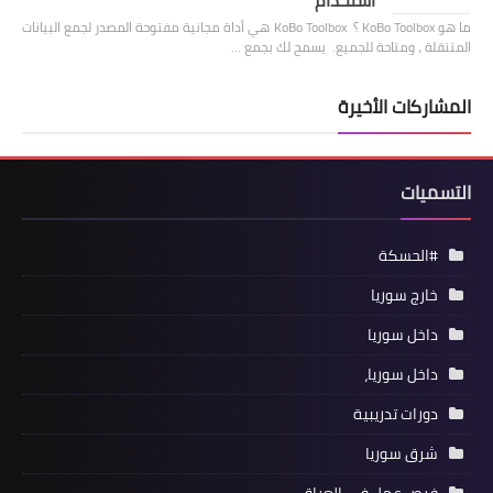
استخدام
ما هو KoBo Toolbox ؟ KoBo Toolbox هي أداة مجانية مفتوحة المصدر لجمع البيانات
المتنقلة ، ومتاحة للجميع. يسمح لك بجمع …
المشاركات الأخيرة
التسميات
#الحسكة
خارج سوريا
داخل سوريا
داخل سوريا،
دورات تدريبية
شرق سوريا