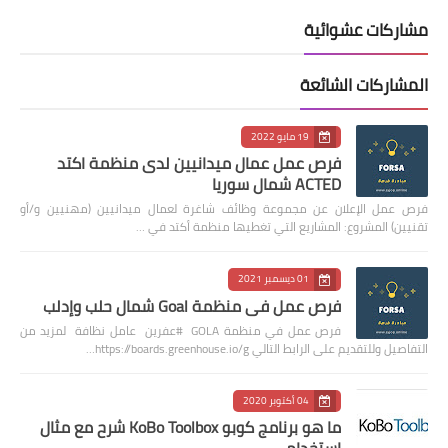
مشاركات عشوائية
المشاركات الشائعة
19 مايو 2022
فرص عمل عمال ميدانيين لدى منظمة اكتد
ACTED شمال سوريا
فرص عمل الإعلان عن مجموعة وظائف شاغرة لعمال ميدانيين (مهنيين و/أو
تقنيين) المشروع: المشاريع التي تغطيها منظمة أكتد في …
01 ديسمبر 2021
فرص عمل في منظمة Goal شمال حلب وإدلب
فرص عمل في منظمة GOLA #عفرين عامل نظافة لمزيد من
التفاصيل وللتقديم على الرابط التالي https://boards.greenhouse.io/g…
04 أكتوبر 2020
ما هو برنامج كوبو KoBo Toolbox شرح مع مثال