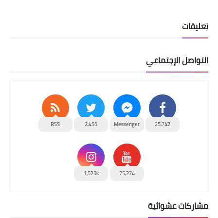
تعليقات
التواصل الإجتماعي
RSS
2,455
Messenger
25,742
1,525k
75,274
مشاركات عشوائية