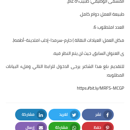
المسمى الوظيفي: طبيب\ة عام.
طبيعة العمل: دوام كامل.
العدد املطلوب: 6.
مكان العمل: العيادات النقالة ) حارم-سرمدا-إدلب املدينة-أطمه(.
ى العنوان السابق، حيث لن يتم النظر فيه.
للتقديم ىلع هذا الشاغر يرجى الدخول للرابط التالي وملء البيانات
المطلوبه:
https://bit.ly/MRFS-MCGP
نشر
تغريد
مشاركة
LinkedIn
Twitter
Facebook
حفظ
مشاركة
إرسال