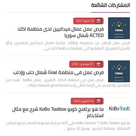
المشاركات الشائعة
19 مايو 2022
فرص عمل عمال ميدانيين لدى منظمة اكتد
ACTED شمال سوريا
فرص عمل الإعلان عن مجموعة وظائف شاغرة لعمال ميدانيين (مهنيين و/أو
تقنيين) المشروع: المشاريع التي تغطيها منظمة أكتد في …
01 ديسمبر 2021
فرص عمل في منظمة Goal شمال حلب وإدلب
فرص عمل في منظمة GOLA #عفرين عامل نظافة لمزيد من
التفاصيل وللتقديم على الرابط التالي https://boards.greenhouse.io/g…
04 أكتوبر 2020
ما هو برنامج كوبو KoBo Toolbox شرح مع مثال
استخدام
ما هو KoBo Toolbox ؟ KoBo Toolbox هي أداة مجانية مفتوحة المصدر لجمع البيانات
المتنقلة ، ومتاحة للجميع. يسمح لك بجمع …