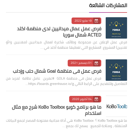
المشاركات الشائعة
19 مايو 2022
فرص عمل عمال ميدانيين لدى منظمة اكتد
ACTED شمال سوريا
فرص عمل الإعلان عن مجموعة وظائف شاغرة لعمال ميدانيين (مهنيين و/أو
تقنيين) المشروع: المشاريع التي تغطيها منظمة أكتد في …
01 ديسمبر 2021
فرص عمل في منظمة Goal شمال حلب وإدلب
فرص عمل في منظمة GOLA #عفرين عامل نظافة لمزيد من
التفاصيل وللتقديم على الرابط التالي https://boards.greenhouse.io/g…
04 أكتوبر 2020
ما هو برنامج كوبو KoBo Toolbox شرح مع مثال
استخدام
ما هو KoBo Toolbox ؟ KoBo Toolbox هي أداة مجانية مفتوحة المصدر لجمع البيانات
المتنقلة ، ومتاحة للجميع. يسمح لك بجمع …