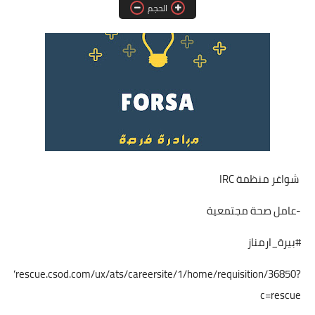
الحجم
فرص عمل في العراق
فرص عمل في اليمن
فرص عمل في السودان
دورات تدريبية
شواغر منظمة IRC
-عامل صحة مجتمعية
#بيرة_ارمناز
ps://rescue.csod.com/ux/ats/careersite/1/home/requisition/36850?
c=rescue