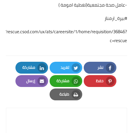
-عامل صحة مجتمعية(تغطية امومة )
#بيرة_ارمناز
ps://rescue.csod.com/ux/ats/careersite/1/home/requisition/36846?
c=rescue
نشر
تغريد
مشاركة
LinkedIn
Twitter
Facebook
حفظ
مشاركة
إرسال
Email
Whatsapp
Pinterest
طباعة
Print