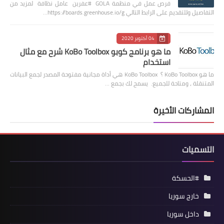
فرص عمل في منظمة GOLA #عفرين عامل نظافة لمزيد من
التفاصيل وللتقديم على الرابط التالي https://boards.greenhouse.io/g…
04 أكتوبر 2020
ما هو برنامج كوبو KoBo Toolbox شرح مع مثال
استخدام
ما هو KoBo Toolbox ؟ KoBo Toolbox هي أداة مجانية مفتوحة المصدر لجمع البيانات
المتنقلة ، ومتاحة للجميع. يسمح لك بجمع …
المشاركات الأخيرة
التسميات
#الحسكة
خارج سوريا
داخل سوريا