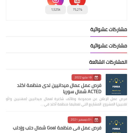
1,525k
75,274
مشاركات عشوائية
مشاركات عشوائية
المشاركات الشائعة
19 مايو 2022
فرص عمل عمال ميدانيين لدى منظمة اكتد
ACTED شمال سوريا
فرص عمل الإعلان عن مجموعة وظائف شاغرة لعمال ميدانيين (مهنيين و/أو
تقنيين) المشروع: المشاريع التي تغطيها منظمة أكتد في …
01 ديسمبر 2021
فرص عمل في منظمة Goal شمال حلب وإدلب