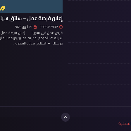
إعلان فرصة عمل – سائق سيار
FORSASYJOP
19 أبريل 2026
فرص عمل في سوريا إعلان فرصة عمل – س
سيارة 📍 الموقع: مدينة عفرين وريفها تع
وريفها. 🔹 المهام: قيادة السيارة…
لمحلية