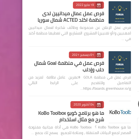
19 مايو 2022
فرص عمل عمال ميدانيين لدى
منظمة اكتد ACTED شمال سوريا
فرص عمل الإعلان عن مجموعة وظائف شاغرة لعمال ميدانيين
(مهنيين و/أو تقنيين) المشروع: المشاريع التي تغطيها منظمة أكتد
في …
01 ديسمبر 2021
فرص عمل في منظمة Goal شمال
حلب وإدلب
فرص عمل في منظمة GOLA #عفرين عامل نظافة لمزيد من
التفاصيل وللتقديم على الرابط التالي
https://boards.greenhouse.io/g…
04 أكتوبر 2020
ما هو برنامج كوبو KoBo Toolbox
شرح مع مثال استخدام
ما هو KoBo Toolbox ؟ KoBo Toolbox هي أداة مجانية مفتوحة
المصدر لجمع البيانات المتنقلة ، ومتاحة للجميع. يسمح لك بجمع …