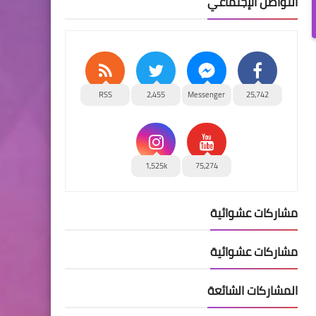
التواصل الإجتماعي
RSS
2,455
Messenger
25,742
1,525k
75,274
مشاركات عشوائية
مشاركات عشوائية
المشاركات الشائعة