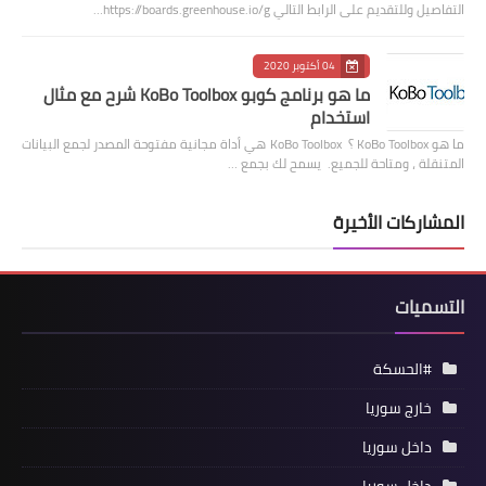
التفاصيل وللتقديم على الرابط التالي https://boards.greenhouse.io/g…
04 أكتوبر 2020
ما هو برنامج كوبو KoBo Toolbox شرح مع مثال
استخدام
ما هو KoBo Toolbox ؟ KoBo Toolbox هي أداة مجانية مفتوحة المصدر لجمع البيانات
المتنقلة ، ومتاحة للجميع. يسمح لك بجمع …
المشاركات الأخيرة
التسميات
#الحسكة
خارج سوريا
داخل سوريا