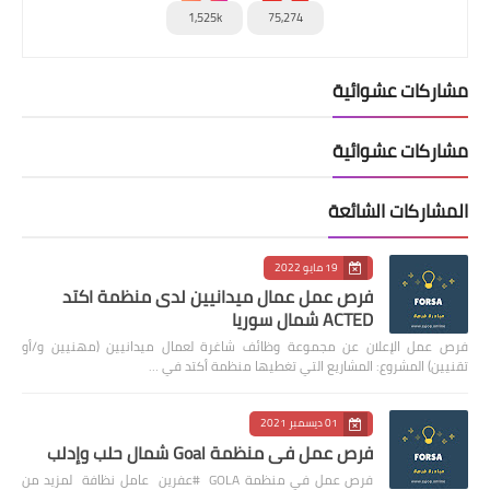
1,525k
75,274
مشاركات عشوائية
مشاركات عشوائية
المشاركات الشائعة
19 مايو 2022
فرص عمل عمال ميدانيين لدى منظمة اكتد
ACTED شمال سوريا
فرص عمل الإعلان عن مجموعة وظائف شاغرة لعمال ميدانيين (مهنيين و/أو
تقنيين) المشروع: المشاريع التي تغطيها منظمة أكتد في …
01 ديسمبر 2021
فرص عمل في منظمة Goal شمال حلب وإدلب
فرص عمل في منظمة GOLA #عفرين عامل نظافة لمزيد من