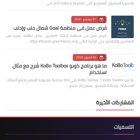
تقنيين) المشروع: المشاريع التي تغطيها منظمة أكتد في …
01 ديسمبر 2021
فرص عمل في منظمة Goal شمال حلب وإدلب
فرص عمل في منظمة GOLA #عفرين عامل نظافة لمزيد من
التفاصيل وللتقديم على الرابط التالي https://boards.greenhouse.io/g…
04 أكتوبر 2020
ما هو برنامج كوبو KoBo Toolbox شرح مع مثال
استخدام
ما هو KoBo Toolbox ؟ KoBo Toolbox هي أداة مجانية مفتوحة المصدر لجمع البيانات
المتنقلة ، ومتاحة للجميع. يسمح لك بجمع …
المشاركات الأخيرة
التسميات