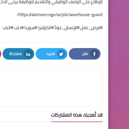
للإطلاع على الوصف الوظيفي والتقديم للوظيفة يرجى الدخول 
https://alameen.ngo/ar/job/warehouse-guard/
#فرص_عمل #للإنسان_عوناً #الكوليرا #سوريا #حلب #الباب
نشر
تغريد
مشاركة
LinkedIn
Twitter
Facebook
قد تُعجبك هذه المشاركات