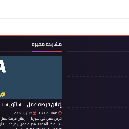
مشاركة مميزة
إعلان فرصة عمل – سائق سيار
FORSASYJOP
19 أبريل 2026
فرص عمل في سوريا إعلان فرصة عمل – س
سيارة 📍 الموقع: مدينة عفرين وريفها تع
وريفها. 🔹 المهام: قيادة السيارة…