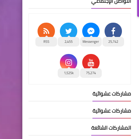
التواصل الإجتماعي
RSS
2,455
Messenger
25,742
1,525k
75,274
مشاركات عشوائية
مشاركات عشوائية
المشاركات الشائعة