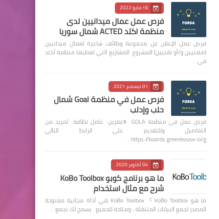
19 مايو 2022
فرص عمل عمال ميدانيين لدى
منظمة اكتد ACTED شمال سوريا
فرص عمل الإعلان عن مجموعة وظائف شاغرة لعمال ميدانيين
(مهنيين و/أو تقنيين) المشروع: المشاريع التي تغطيها منظمة أكتد
في …
01 ديسمبر 2021
فرص عمل في منظمة Goal شمال
حلب وإدلب
فرص عمل في منظمة GOLA #عفرين عامل نظافة لمزيد من
التفاصيل وللتقديم على الرابط التالي
https://boards.greenhouse.io/g…
04 أكتوبر 2020
ما هو برنامج كوبو KoBo Toolbox
شرح مع مثال استخدام
ما هو KoBo Toolbox ؟ KoBo Toolbox هي أداة مجانية مفتوحة
المصدر لجمع البيانات المتنقلة ، ومتاحة للجميع. يسمح لك بجمع …