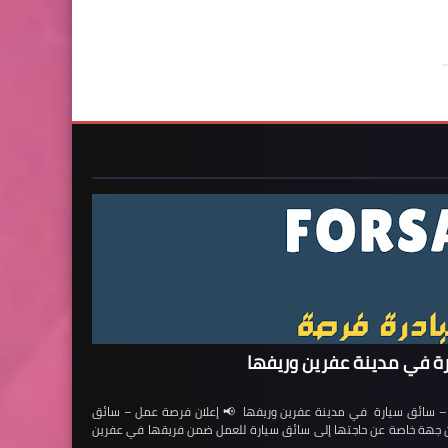
ة في مدينة عفرين وريفها
ائق سيارة في مدينة عفرين وريفها 📢 إعلان فرصة عمل – سائق
لن جهة خاصة عن حاجتها إلى سائق سيارة للعمل ضمن فريقها في عفرين