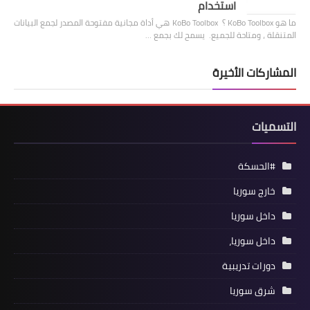
استخدام
ما هو KoBo Toolbox ؟ KoBo Toolbox هي أداة مجانية مفتوحة المصدر لجمع البيانات
المتنقلة ، ومتاحة للجميع. يسمح لك بجمع …
المشاركات الأخيرة
التسميات
#الحسكة
خارج سوريا
داخل سوريا
داخل سوريا،
دورات تدريبية
شرق سوريا