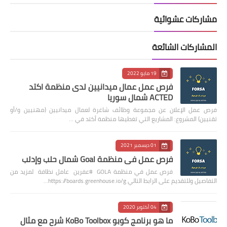
مشاركات عشوائية
المشاركات الشائعة
19 مايو 2022
فرص عمل عمال ميدانيين لدى منظمة اكتد
ACTED شمال سوريا
فرص عمل الإعلان عن مجموعة وظائف شاغرة لعمال ميدانيين (مهنيين و/أو
تقنيين) المشروع: المشاريع التي تغطيها منظمة أكتد في …
01 ديسمبر 2021
فرص عمل في منظمة Goal شمال حلب وإدلب
فرص عمل في منظمة GOLA #عفرين عامل نظافة لمزيد من
التفاصيل وللتقديم على الرابط التالي https://boards.greenhouse.io/g…
04 أكتوبر 2020
ما هو برنامج كوبو KoBo Toolbox شرح مع مثال