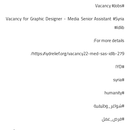
#Vacancy #Jobs
Vacancy for Graphic Designer - Media Senior Assistant #Syria
#Idlib
For more details:
https://iydrelief.org/vacancy22-med-sas-idlb-279/
#IYD
#syria
#humanity
#شواغر_وظيفية
#فرص_عمل