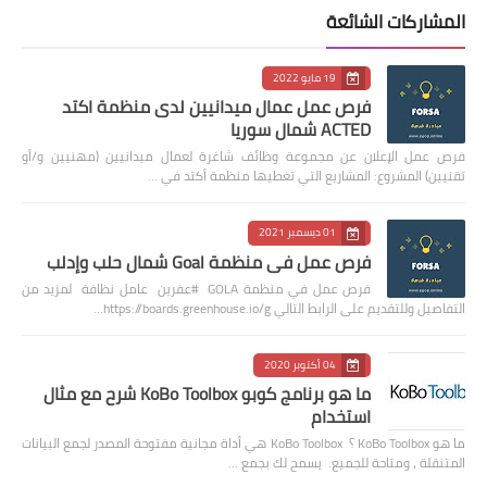
المشاركات الشائعة
19 مايو 2022
فرص عمل عمال ميدانيين لدى منظمة اكتد
ACTED شمال سوريا
فرص عمل الإعلان عن مجموعة وظائف شاغرة لعمال ميدانيين (مهنيين و/أو
تقنيين) المشروع: المشاريع التي تغطيها منظمة أكتد في …
01 ديسمبر 2021
فرص عمل في منظمة Goal شمال حلب وإدلب
فرص عمل في منظمة GOLA #عفرين عامل نظافة لمزيد من
التفاصيل وللتقديم على الرابط التالي https://boards.greenhouse.io/g…
04 أكتوبر 2020
ما هو برنامج كوبو KoBo Toolbox شرح مع مثال
استخدام
ما هو KoBo Toolbox ؟ KoBo Toolbox هي أداة مجانية مفتوحة المصدر لجمع البيانات
المتنقلة ، ومتاحة للجميع. يسمح لك بجمع …