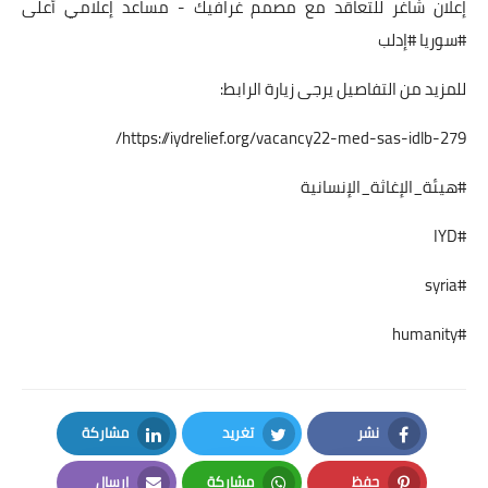
إعلان شاغر للتعاقد مع مصمم غرافيك - مساعد إعلامي أعلى
#سوريا #إدلب
للمزيد من التفاصيل يرجى زيارة الرابط:
https://iydrelief.org/vacancy22-med-sas-idlb-279/
#هيئة_الإغاثة_الإنسانية
#IYD
#syria
#humanity
نشر
تغريد
مشاركة
LinkedIn
Twitter
Facebook
حفظ
مشاركة
إرسال