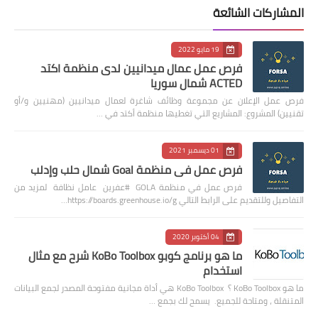
المشاركات الشائعة
19 مايو 2022
فرص عمل عمال ميدانيين لدى منظمة اكتد
ACTED شمال سوريا
فرص عمل الإعلان عن مجموعة وظائف شاغرة لعمال ميدانيين (مهنيين و/أو
تقنيين) المشروع: المشاريع التي تغطيها منظمة أكتد في …
01 ديسمبر 2021
فرص عمل في منظمة Goal شمال حلب وإدلب
فرص عمل في منظمة GOLA #عفرين عامل نظافة لمزيد من
التفاصيل وللتقديم على الرابط التالي https://boards.greenhouse.io/g…
04 أكتوبر 2020
ما هو برنامج كوبو KoBo Toolbox شرح مع مثال
استخدام
ما هو KoBo Toolbox ؟ KoBo Toolbox هي أداة مجانية مفتوحة المصدر لجمع البيانات
المتنقلة ، ومتاحة للجميع. يسمح لك بجمع …