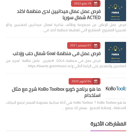
19 مايو 2022
فرص عمل عمال ميدانيين لدى منظمة اكتد
ACTED شمال سوريا
فرص عمل الإعلان عن مجموعة وظائف شاغرة لعمال ميدانيين (مهنيين و/أو
تقنيين) المشروع: المشاريع التي تغطيها منظمة أكتد في …
01 ديسمبر 2021
فرص عمل في منظمة Goal شمال حلب وإدلب
فرص عمل في منظمة GOLA #عفرين عامل نظافة لمزيد من
التفاصيل وللتقديم على الرابط التالي https://boards.greenhouse.io/g…
04 أكتوبر 2020
ما هو برنامج كوبو KoBo Toolbox شرح مع مثال
استخدام
ما هو KoBo Toolbox ؟ KoBo Toolbox هي أداة مجانية مفتوحة المصدر لجمع البيانات
المتنقلة ، ومتاحة للجميع. يسمح لك بجمع …
المشاركات الأخيرة