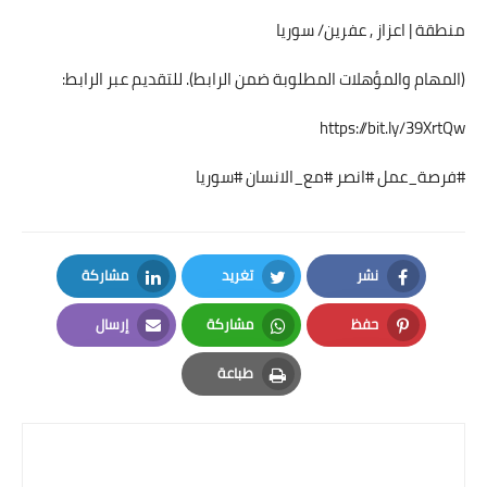
منطقة | اعزاز , عفرين/ سوريا
(المهام والمؤهلات المطلوبة ضمن الرابط). للتقديم عبر الرابط:
https://bit.ly/39XrtQw
#فرصة_عمل #انصر #مع_الانسان #سوريا
نشر
تغريد
مشاركة
LinkedIn
Twitter
Facebook
حفظ
مشاركة
إرسال
Email
Whatsapp
Pinterest
طباعة
Print