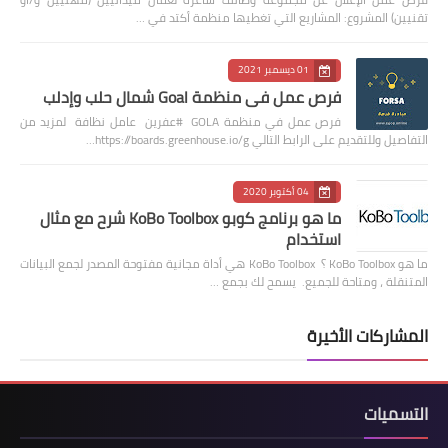
تقنيين) المشروع: المشاريع التي تغطيها منظمة أكتد في …
01 ديسمبر 2021
فرص عمل في منظمة Goal شمال حلب وإدلب
فرص عمل في منظمة GOLA #عفرين عامل نظافة لمزيد من
التفاصيل وللتقديم على الرابط التالي https://boards.greenhouse.io/g…
04 أكتوبر 2020
ما هو برنامج كوبو KoBo Toolbox شرح مع مثال
استخدام
ما هو KoBo Toolbox ؟ KoBo Toolbox هي أداة مجانية مفتوحة المصدر لجمع البيانات
المتنقلة ، ومتاحة للجميع. يسمح لك بجمع …
المشاركات الأخيرة
التسميات