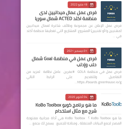
19 مايو 2022
فرص عمل عمال ميدانيين لدى
منظمة اكتد ACTED شمال سوريا
فرص عمل الإعلان عن مجموعة وظائف شاغرة لعمال ميدانيين
(مهنيين و/أو تقنيين) المشروع: المشاريع التي تغطيها منظمة أكتد
في …
01 ديسمبر 2021
فرص عمل في منظمة Goal شمال
حلب وإدلب
فرص عمل في منظمة GOLA #عفرين عامل نظافة لمزيد من
التفاصيل وللتقديم على الرابط التالي
https://boards.greenhouse.io/g…
04 أكتوبر 2020
ما هو برنامج كوبو KoBo Toolbox
شرح مع مثال استخدام
ما هو KoBo Toolbox ؟ KoBo Toolbox هي أداة مجانية مفتوحة
المصدر لجمع البيانات المتنقلة ، ومتاحة للجميع. يسمح لك بجمع …