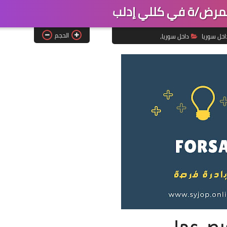
رض/ة في كللي إدلب
الحجم
اخل سوريا
داخل سوريا،
رص عمل