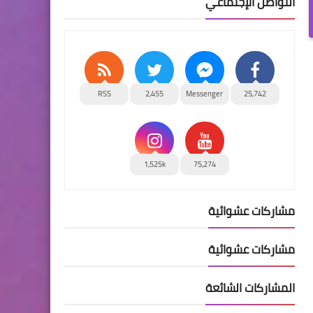
التواصل الإجتماعي
RSS
2,455
Messenger
25,742
1,525k
75,274
مشاركات عشوائية
مشاركات عشوائية
المشاركات الشائعة