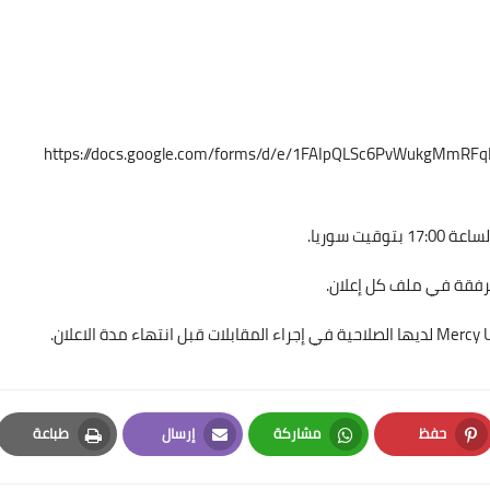
https://docs.google.com/forms/d/e/1FAIpQLSc6PvWukgMmR
رفقة في ملف كل إعلان.
حفظ
مشاركة
إرسال
طباعة
Print
Email
Whatsapp
Pinterest