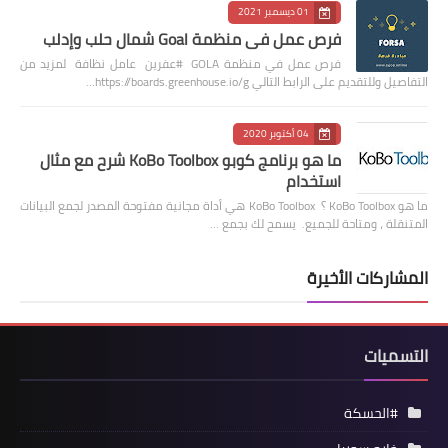
01 ديسمبر 2021
فرص عمل في منظمة Goal شمال حلب وإدلب
فرص عمل في منظمة GOLA #عفرين عامل نظافة لمزيد من
التفاصيل وللتقديم على الرابط التالي https://boards.greenhouse.io/g…
04 أكتوبر 2020
ما هو برنامج كوبو KoBo Toolbox شرح مع مثال
استخدام
ما هو KoBo Toolbox ؟ KoBo Toolbox هي أداة مجانية مفتوحة المصدر لجمع البيانات
المتنقلة ، ومتاحة للجميع. يسمح لك بجمع …
المشاركات الأخيرة
التسميات
#الحسكة