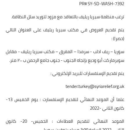
PR# SY-SD-WASH-7392
ترغب منظمة سيريا ريليف بالتعاقد مع مزود لتوريد سلل النظافة.
يتم تقديم العروض في مكتب سيريا ريليف على العنوان التالي
(حصرا) :
سوريا – ريف ادلب - سرمدا – المفرق – مكتب سيريا ريليف - مقابل
سوبرماركت أبو وديع بإتجاه الجنوب - جنوب جامع الرحمن ب ٢٠٠ متر.
يتم تقديم الإستفسارات للبريد الإلكتروني :
tender.turkey@syriarelief.org.uk
علما أن الموعد النهائي لتقديم الإستفسارت : يوم الخميس 13-
كانون الثاني -2022
الموعد النهائي لتقديم العطاءات : الخميس- 20- كانون
الثاني-2022 الساعة 3:00 مساء بتوقيت سوريا