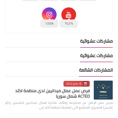
1,525k
75,274
مشاركات عشوائية
مشاركات عشوائية
المشاركات الشائعة
19 مايو 2022
فرص عمل عمال ميدانيين لدى منظمة اكتد
ACTED شمال سوريا
فرص عمل الإعلان عن مجموعة وظائف شاغرة لعمال ميدانيين (مهنيين و/أو
تقنيين) المشروع: المشاريع التي تغطيها منظمة أكتد في …