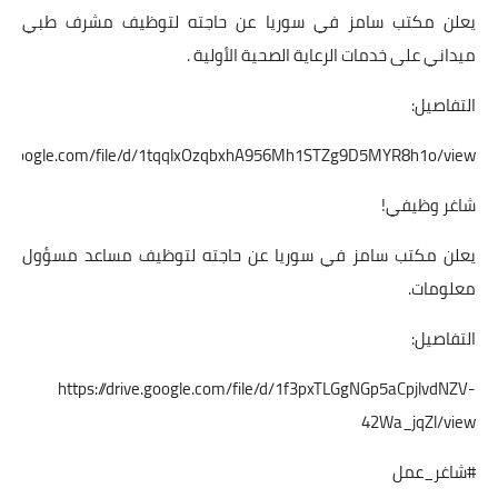
يعلن مكتب سامز في سوريا عن حاجته لتوظيف مشرف طبي
ميداني على خدمات الرعاية الصحية الأولية .
التفاصيل:
rive.google.com/file/d/1tqqlxOzqbxhA956Mh1STZg9D5MYR8h1o/view
شاغر وظيفي!
يعلن مكتب سامز في سوريا عن حاجته لتوظيف مساعد مسؤول
معلومات.
التفاصيل:
https://drive.google.com/file/d/1f3pxTLGgNGp5aCpjlvdNZV-
42Wa_jqZl/view
#شاغر_عمل