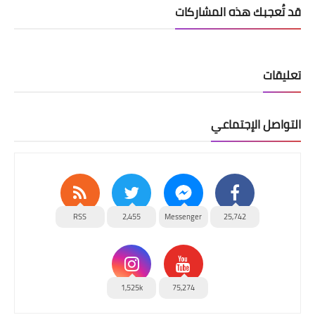
قد تُعجبك هذه المشاركات
تعليقات
التواصل الإجتماعي
RSS
2,455
Messenger
25,742
1,525k
75,274