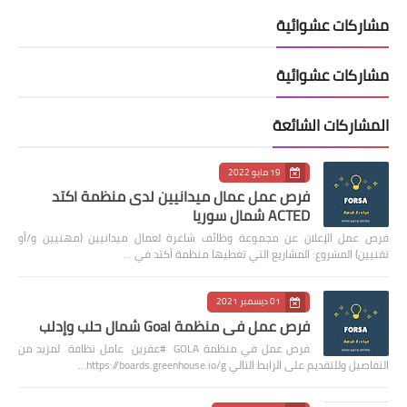
مشاركات عشوائية
مشاركات عشوائية
المشاركات الشائعة
19 مايو 2022
فرص عمل عمال ميدانيين لدى منظمة اكتد
ACTED شمال سوريا
فرص عمل الإعلان عن مجموعة وظائف شاغرة لعمال ميدانيين (مهنيين و/أو
تقنيين) المشروع: المشاريع التي تغطيها منظمة أكتد في …
01 ديسمبر 2021
فرص عمل في منظمة Goal شمال حلب وإدلب
فرص عمل في منظمة GOLA #عفرين عامل نظافة لمزيد من
التفاصيل وللتقديم على الرابط التالي https://boards.greenhouse.io/g…