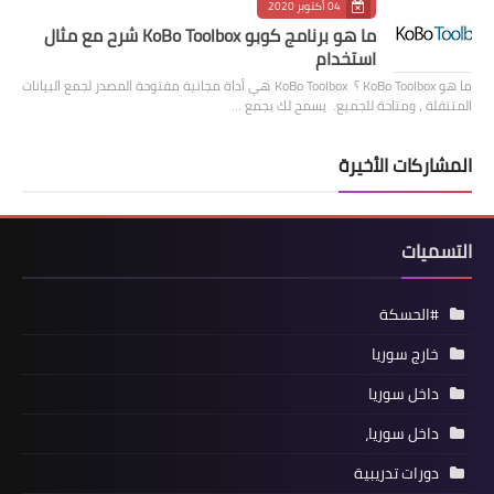
04 أكتوبر 2020
ما هو برنامج كوبو KoBo Toolbox شرح مع مثال
استخدام
ما هو KoBo Toolbox ؟ KoBo Toolbox هي أداة مجانية مفتوحة المصدر لجمع البيانات
المتنقلة ، ومتاحة للجميع. يسمح لك بجمع …
المشاركات الأخيرة
التسميات
#الحسكة
خارج سوريا
داخل سوريا
داخل سوريا،
دورات تدريبية