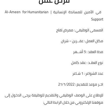
في الأمين للمساندة الإنسانية | Al-Ameen for Humanitarian
Support
المسمى الوظيفي : ممرض لقاح
مكان العمل : عفــرين – شران
مدة العقد : 5 أشــهر
نوع العقـد : عقد كامل
عدد الشواغر : 1 شـاغر
اخـر موعد للتقديم : 21/1/2022
للإطلاع على الوصف الوظيفي والتقديم للوظيفة يرجى الدخول إلى
موقعنا الإلكتروني من خلال الرابط التالي: