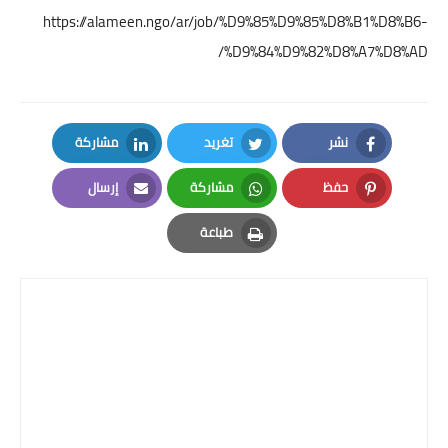
https://alameen.ngo/ar/job/%D9%85%D9%85%D8%B1%D8%B6-
%D9%84%D9%82%D8%A7%D8%AD/
نشر
تغريد
مشاركة
LinkedIn
Twitter
Facebook
حفظ
مشاركة
إرسال
Email
Whatsapp
Pinterest
طباعة
Print