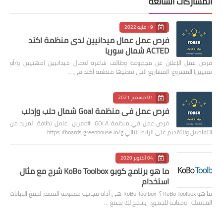
المشاركات الشائعة
19 مايو 2022
فرص عمل عمال ميدانيين لدى منظمة اكتد
ACTED شمال سوريا
فرص عمل الإعلان عن مجموعة وظائف شاغرة لعمال ميدانيين (مهنيين و/أو
تقنيين) المشروع: المشاريع التي تغطيها منظمة أكتد في …
01 ديسمبر 2021
فرص عمل في منظمة Goal شمال حلب وإدلب
فرص عمل في منظمة GOLA #عفرين عامل نظافة لمزيد من
التفاصيل وللتقديم على الرابط التالي https://boards.greenhouse.io/g…
04 أكتوبر 2020
ما هو برنامج كوبو KoBo Toolbox شرح مع مثال
استخدام
ما هو KoBo Toolbox ؟ KoBo Toolbox هي أداة مجانية مفتوحة المصدر لجمع البيانات
المتنقلة ، ومتاحة للجميع. يسمح لك بجمع …