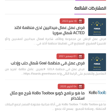
المشاركات الشائعة
19 مايو 2022
فرص عمل عمال ميدانيين لدى منظمة اكتد
ACTED شمال سوريا
فرص عمل الإعلان عن مجموعة وظائف شاغرة لعمال ميدانيين (مهنيين و/أو
تقنيين) المشروع: المشاريع التي تغطيها منظمة أكتد في …
01 ديسمبر 2021
فرص عمل في منظمة Goal شمال حلب وإدلب
فرص عمل في منظمة GOLA #عفرين عامل نظافة لمزيد من
التفاصيل وللتقديم على الرابط التالي https://boards.greenhouse.io/g…
04 أكتوبر 2020
ما هو برنامج كوبو KoBo Toolbox شرح مع مثال
استخدام
ما هو KoBo Toolbox ؟ KoBo Toolbox هي أداة مجانية مفتوحة المصدر لجمع البيانات
المتنقلة ، ومتاحة للجميع. يسمح لك بجمع …