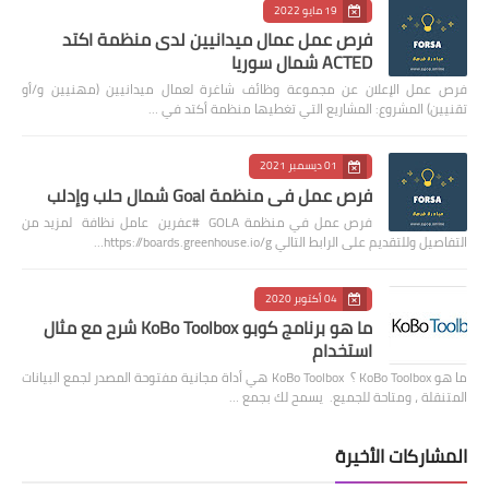
19 مايو 2022
فرص عمل عمال ميدانيين لدى منظمة اكتد
ACTED شمال سوريا
فرص عمل الإعلان عن مجموعة وظائف شاغرة لعمال ميدانيين (مهنيين و/أو
تقنيين) المشروع: المشاريع التي تغطيها منظمة أكتد في …
01 ديسمبر 2021
فرص عمل في منظمة Goal شمال حلب وإدلب
فرص عمل في منظمة GOLA #عفرين عامل نظافة لمزيد من
التفاصيل وللتقديم على الرابط التالي https://boards.greenhouse.io/g…
04 أكتوبر 2020
ما هو برنامج كوبو KoBo Toolbox شرح مع مثال
استخدام
ما هو KoBo Toolbox ؟ KoBo Toolbox هي أداة مجانية مفتوحة المصدر لجمع البيانات
المتنقلة ، ومتاحة للجميع. يسمح لك بجمع …
المشاركات الأخيرة