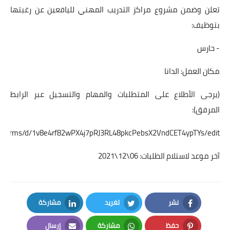
تعلن وضمن مشروع مراكز التدريب المهني لليافعين عن رغبتها
بتوظيف:
- حارس
مكان العمل: الدانا
(يرجى الأطلاع على المتطلبات والمهام والتسجيل عبر الرابط
المرفق):
om/forms/d/1v8e4rf82wPX4j7pRJ3RL48pkcPebsX2VndCET4ypTYs/edit
آخر موعد لاستلام الطلبات: 06\12\2021
نشر
تغريد
مشاركة
LinkedIn
Twitter
Facebook
حفظ
مشاركة
إرسال