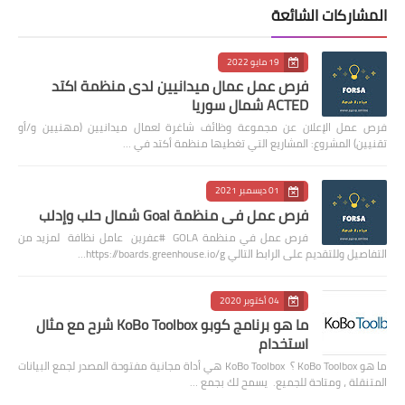
المشاركات الشائعة
19 مايو 2022
فرص عمل عمال ميدانيين لدى منظمة اكتد
ACTED شمال سوريا
فرص عمل الإعلان عن مجموعة وظائف شاغرة لعمال ميدانيين (مهنيين و/أو
تقنيين) المشروع: المشاريع التي تغطيها منظمة أكتد في …
01 ديسمبر 2021
فرص عمل في منظمة Goal شمال حلب وإدلب
فرص عمل في منظمة GOLA #عفرين عامل نظافة لمزيد من
التفاصيل وللتقديم على الرابط التالي https://boards.greenhouse.io/g…
04 أكتوبر 2020
ما هو برنامج كوبو KoBo Toolbox شرح مع مثال
استخدام
ما هو KoBo Toolbox ؟ KoBo Toolbox هي أداة مجانية مفتوحة المصدر لجمع البيانات
المتنقلة ، ومتاحة للجميع. يسمح لك بجمع …