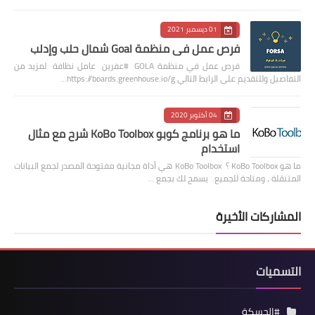
01 ديسمبر 2021
فرص عمل في منظمة Goal شمال حلب وإدلب
فرص عمل في منظمة GOLA #عفرين عامل نظافة لمزيد من
التفاصيل وللتقديم على الرابط التالي https://boards.greenhouse.io/g…
04 أكتوبر 2020
ما هو برنامج كوبو KoBo Toolbox شرح مع مثال
استخدام
ما هو KoBo Toolbox ؟ KoBo Toolbox هي أداة مجانية مفتوحة المصدر لجمع البيانات
المتنقلة ، ومتاحة للجميع. يسمح لك بجمع …
المشاركات الأخيرة
التسميات
#الحسكة