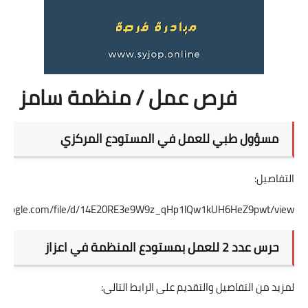
فرص عمل / منظمة سامز
مسؤول طبي للعمل في المستودع المركزي
التفاصيل:
ive.google.com/file/d/14E20RE3e9W9z_qHp1lQw1kUH6HeZ9pwt/view
حرس عدد 2 للعمل بمستودع المنظمة في اعزاز
لمزيد من التفاصيل والتقديم على الرابط التالي: