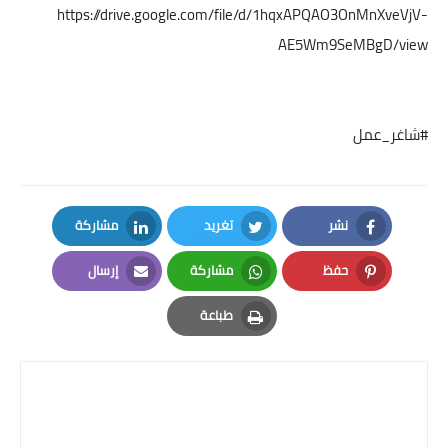
https://drive.google.com/file/d/1hqxAPQAO3OnMnXveVjV-
AE5Wm9SeMBgD/view
#شاغر_عمل
نشر
تغريد
مشاركة
LinkedIn
Twitter
Facebook
حفظ
مشاركة
إرسال
Email
Whatsapp
Pinterest
طباعة
Print