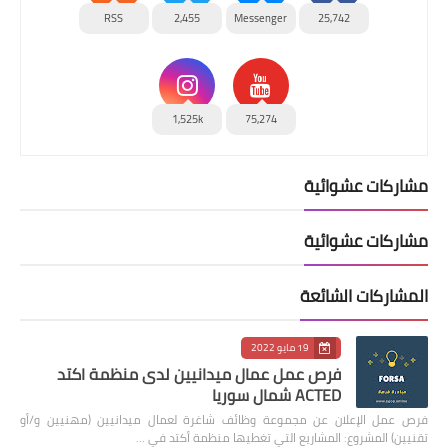
RSS
2,455
Messenger
25,742
1,525k
75,274
مشاركات عشوائية
مشاركات عشوائية
المشاركات الشائعة
19 مايو 2022
فرص عمل عمال ميدانيين لدى منظمة اكتد
ACTED شمال سوريا
فرص عمل الإعلان عن مجموعة وظائف شاغرة لعمال ميدانيين (مهنيين و/أو
تقنيين) المشروع: المشاريع التي تغطيها منظمة أكتد في …