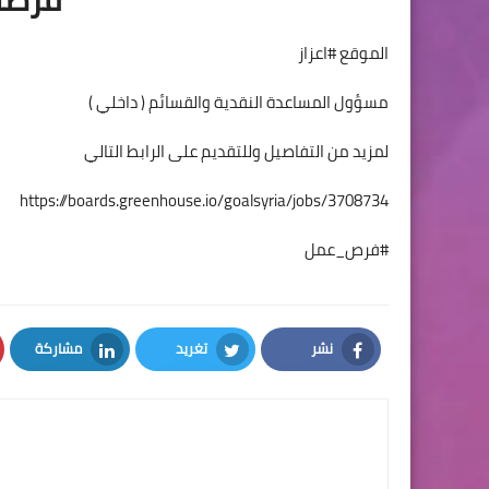
الموقع #اعزاز
مسؤول المساعدة النقدية والقسائم ( داخلي )
لمزيد من التفاصيل وللتقديم على الرابط التالي
https://boards.greenhouse.io/goalsyria/jobs/3708734
#فرص_عمل
نشر
تغريد
مشاركة
LinkedIn
Twitter
Facebook