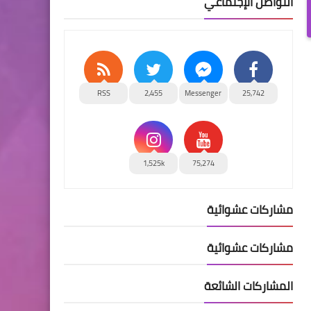
التواصل الإجتماعي
RSS
2,455
Messenger
25,742
1,525k
75,274
مشاركات عشوائية
مشاركات عشوائية
المشاركات الشائعة