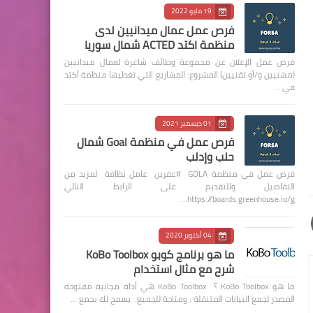
19 مايو 2022
فرص عمل عمال ميدانيين لدى
منظمة اكتد ACTED شمال سوريا
فرص عمل الإعلان عن مجموعة وظائف شاغرة لعمال ميدانيين
(مهنيين و/أو تقنيين) المشروع: المشاريع التي تغطيها منظمة أكتد
في …
01 ديسمبر 2021
فرص عمل في منظمة Goal شمال
حلب وإدلب
فرص عمل في منظمة GOLA #عفرين عامل نظافة لمزيد من
التفاصيل وللتقديم على الرابط التالي
https://boards.greenhouse.io/g…
04 أكتوبر 2020
ما هو برنامج كوبو KoBo Toolbox
شرح مع مثال استخدام
ما هو KoBo Toolbox ؟ KoBo Toolbox هي أداة مجانية مفتوحة
المصدر لجمع البيانات المتنقلة ، ومتاحة للجميع. يسمح لك بجمع …