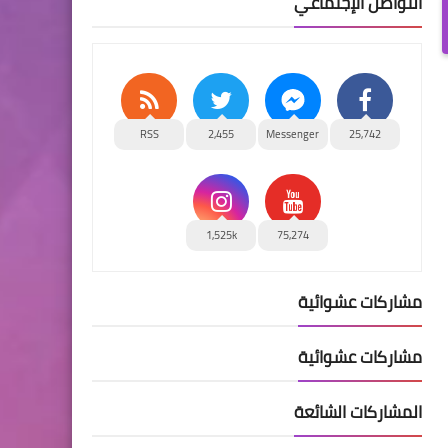
التواصل الإجتماعي
RSS
2,455
Messenger
25,742
1,525k
75,274
مشاركات عشوائية
مشاركات عشوائية
المشاركات الشائعة