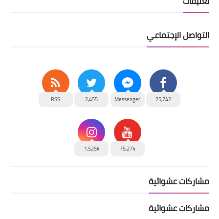
تعليقات
التواصل الإجتماعي
RSS
2,455
Messenger
25,742
1,525k
75,274
مشاركات عشوائية
مشاركات عشوائية