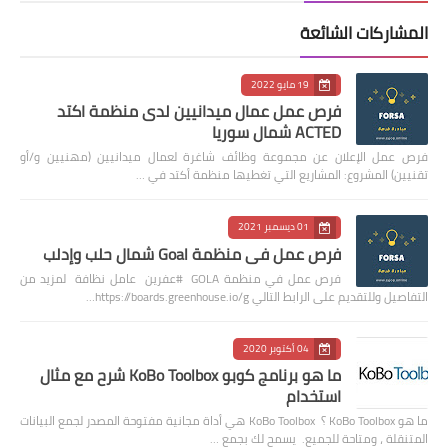
المشاركات الشائعة
19 مايو 2022
فرص عمل عمال ميدانيين لدى منظمة اكتد
ACTED شمال سوريا
فرص عمل الإعلان عن مجموعة وظائف شاغرة لعمال ميدانيين (مهنيين و/أو
تقنيين) المشروع: المشاريع التي تغطيها منظمة أكتد في …
01 ديسمبر 2021
فرص عمل في منظمة Goal شمال حلب وإدلب
فرص عمل في منظمة GOLA #عفرين عامل نظافة لمزيد من
التفاصيل وللتقديم على الرابط التالي https://boards.greenhouse.io/g…
04 أكتوبر 2020
ما هو برنامج كوبو KoBo Toolbox شرح مع مثال
استخدام
ما هو KoBo Toolbox ؟ KoBo Toolbox هي أداة مجانية مفتوحة المصدر لجمع البيانات
المتنقلة ، ومتاحة للجميع. يسمح لك بجمع …