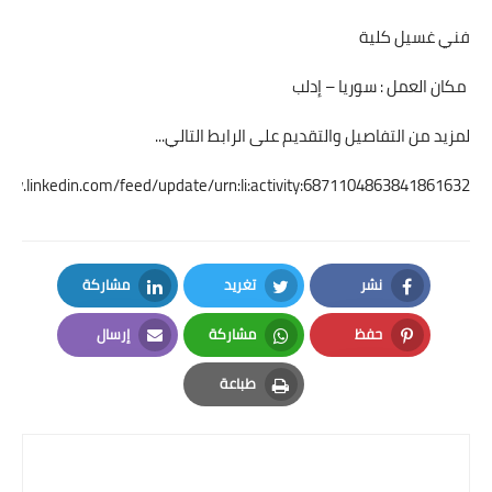
فني غسيل كلية
مكان العمل : سوريا – إدلب
لمزيد من التفاصيل والتقديم على الرابط التالي...
www.linkedin.com/feed/update/urn:li:activity:6871104863841861632
نشر
تغريد
مشاركة
LinkedIn
Twitter
Facebook
حفظ
مشاركة
إرسال
Email
Whatsapp
Pinterest
طباعة
Print