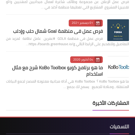
فرص عمل الإعلان عن مجموعة وظائف شاغرة لعمال ميدانيين (مهنيين و/أو
تقنيين) المشروع: المشاريع التي تغطيها منظمة أكتد في …
01 ديسمبر 2021
فرص عمل في منظمة Goal شمال حلب وإدلب
فرص عمل في منظمة GOLA #عفرين عامل نظافة لمزيد من
التفاصيل وللتقديم على الرابط التالي https://boards.greenhouse.io/g…
04 أكتوبر 2020
ما هو برنامج كوبو KoBo Toolbox شرح مع مثال
استخدام
ما هو KoBo Toolbox ؟ KoBo Toolbox هي أداة مجانية مفتوحة المصدر لجمع البيانات
المتنقلة ، ومتاحة للجميع. يسمح لك بجمع …
المشاركات الأخيرة
التسميات