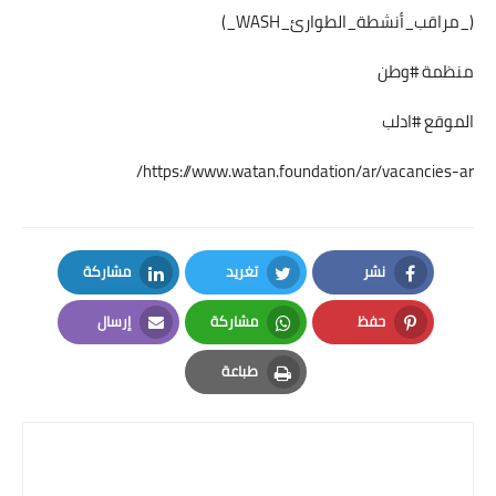
(_مراقب_أنشطة_الطوارئ_WASH_)
منظمة #وطن
الموقع #ادلب
https://www.watan.foundation/ar/vacancies-ar/
نشر
تغريد
مشاركة
LinkedIn
Twitter
Facebook
حفظ
مشاركة
إرسال
Email
Whatsapp
Pinterest
طباعة
Print