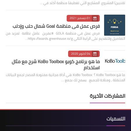
تقنيين) المشروع: المشاريع التي تغطيها منظمة أكتد في …
01 ديسمبر 2021
فرص عمل في منظمة Goal شمال حلب وإدلب
فرص عمل في منظمة GOLA #عفرين عامل نظافة لمزيد من
التفاصيل وللتقديم على الرابط التالي https://boards.greenhouse.io/g…
04 أكتوبر 2020
ما هو برنامج كوبو KoBo Toolbox شرح مع مثال
استخدام
ما هو KoBo Toolbox ؟ KoBo Toolbox هي أداة مجانية مفتوحة المصدر لجمع البيانات
المتنقلة ، ومتاحة للجميع. يسمح لك بجمع …
المشاركات الأخيرة
التسميات