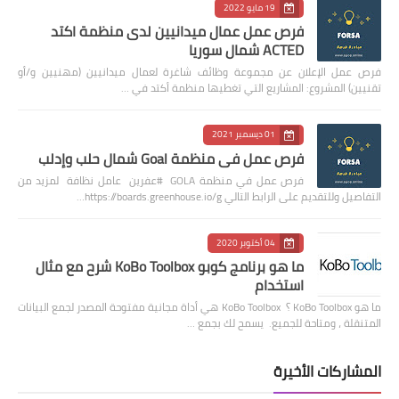
19 مايو 2022
فرص عمل عمال ميدانيين لدى منظمة اكتد
ACTED شمال سوريا
فرص عمل الإعلان عن مجموعة وظائف شاغرة لعمال ميدانيين (مهنيين و/أو
تقنيين) المشروع: المشاريع التي تغطيها منظمة أكتد في …
01 ديسمبر 2021
فرص عمل في منظمة Goal شمال حلب وإدلب
فرص عمل في منظمة GOLA #عفرين عامل نظافة لمزيد من
التفاصيل وللتقديم على الرابط التالي https://boards.greenhouse.io/g…
04 أكتوبر 2020
ما هو برنامج كوبو KoBo Toolbox شرح مع مثال
استخدام
ما هو KoBo Toolbox ؟ KoBo Toolbox هي أداة مجانية مفتوحة المصدر لجمع البيانات
المتنقلة ، ومتاحة للجميع. يسمح لك بجمع …
المشاركات الأخيرة