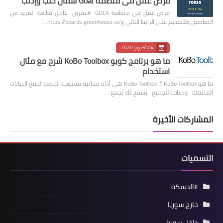
فرص عمل في منظمة Goal شمال حلب وإدلب
فرص عمل في منظمة GOLA #عفرين عامل نظافة لمزيد من
التفاصيل وللتقديم على الرابط التالي https://boards.greenhouse.io/g…
04 أكتوبر 2020
ما هو برنامج كوبو KoBo Toolbox شرح مع مثال
استخدام
ما هو KoBo Toolbox ؟ KoBo Toolbox هي أداة مجانية مفتوحة المصدر لجمع البيانات
المتنقلة ، ومتاحة للجميع. يسمح لك بجمع …
المشاركات الأخيرة
التسميات
#الحسكة
خارج سوريا
داخل سوريا