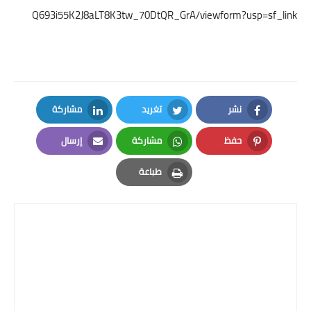
Q693i55K2J8aLT8K3tw_70DtQR_GrA/viewform?usp=sf_link
نشر
تغريد
مشاركة
LinkedIn
Twitter
Facebook
حفظ
مشاركة
إرسال
Email
Whatsapp
Pinterest
طباعة
Print