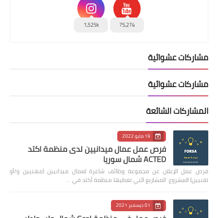
1,525k
75,274
مشاركات عشوائية
مشاركات عشوائية
المشاركات الشائعة
19 مايو 2022
فرص عمل عمال ميدانيين لدى منظمة اكتد
ACTED شمال سوريا
فرص عمل الإعلان عن مجموعة وظائف شاغرة لعمال ميدانيين (مهنيين و/أو
تقنيين) المشروع: المشاريع التي تغطيها منظمة أكتد في …
01 ديسمبر 2021