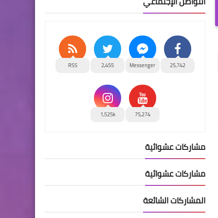
التواصل الإجتماعي
RSS
2,455
Messenger
25,742
1,525k
75,274
مشاركات عشوائية
مشاركات عشوائية
المشاركات الشائعة