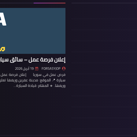
إعلان فرصة عمل – سائق سيار
FORSASYJOP
19 أبريل 2026
فرص عمل في سوريا إعلان فرصة عمل – س
سيارة 📍 الموقع: مدينة عفرين وريفها تع
وريفها. 🔹 المهام: قيادة السيارة…