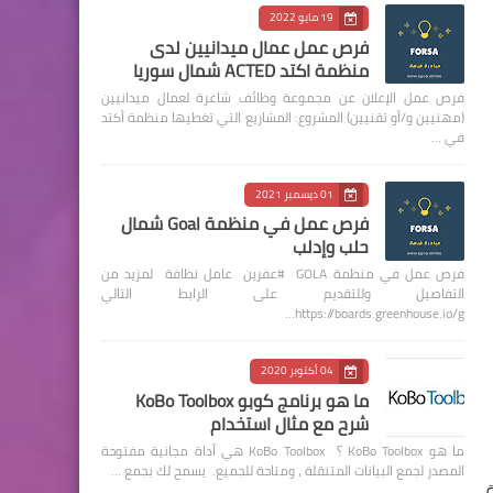
19 مايو 2022
فرص عمل عمال ميدانيين لدى
منظمة اكتد ACTED شمال سوريا
فرص عمل الإعلان عن مجموعة وظائف شاغرة لعمال ميدانيين
(مهنيين و/أو تقنيين) المشروع: المشاريع التي تغطيها منظمة أكتد
في …
01 ديسمبر 2021
فرص عمل في منظمة Goal شمال
حلب وإدلب
فرص عمل في منظمة GOLA #عفرين عامل نظافة لمزيد من
التفاصيل وللتقديم على الرابط التالي
https://boards.greenhouse.io/g…
04 أكتوبر 2020
ما هو برنامج كوبو KoBo Toolbox
شرح مع مثال استخدام
ما هو KoBo Toolbox ؟ KoBo Toolbox هي أداة مجانية مفتوحة
المصدر لجمع البيانات المتنقلة ، ومتاحة للجميع. يسمح لك بجمع …