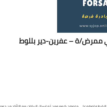
 ممرض/ة – عفرين-دير بللوط
لرابط و لصقه على متصفح كروم ومن ثم ارسال البيانات مع التأكد من جودة