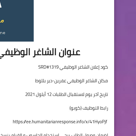
عنوان الشاغر الوظيفي
كود إعلان الشاغر الوظيفي SRD#1319
مكان الشاغر الوظيفي عفرين-دير بللوط
تاريخ آخر يوم لاستقبال الطلبات 12 أيلول 2021
رابط التوظيف (كوبو)
https://ee.humanitarianresponse.info/x/41HyoPjf
لضمان وصول الطلب يرجى استخدام الحاسوب و القيام بنسخ ا