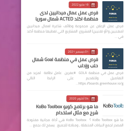
19 مايو 2022
فرص عمل عمال ميدانيين لدى
منظمة اكتد ACTED شمال سوريا
فرص عمل الإعلان عن مجموعة وظائف شاغرة لعمال ميدانيين
(مهنيين و/أو تقنيين) المشروع: المشاريع التي تغطيها منظمة أكتد
في …
01 ديسمبر 2021
فرص عمل في منظمة Goal شمال
حلب وإدلب
فرص عمل في منظمة GOLA #عفرين عامل نظافة لمزيد من
التفاصيل وللتقديم على الرابط التالي
https://boards.greenhouse.io/g…
04 أكتوبر 2020
ما هو برنامج كوبو KoBo Toolbox
شرح مع مثال استخدام
ما هو KoBo Toolbox ؟ KoBo Toolbox هي أداة مجانية مفتوحة
المصدر لجمع البيانات المتنقلة ، ومتاحة للجميع. يسمح لك بجمع …