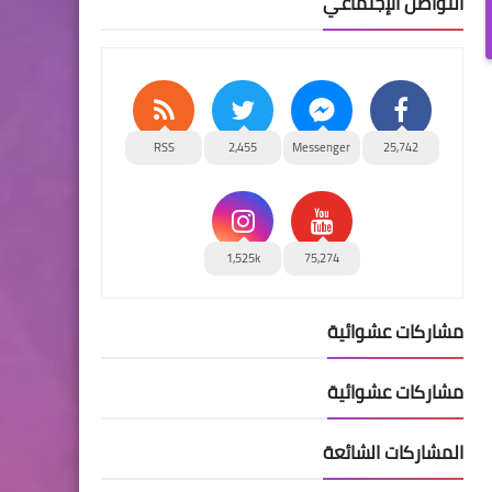
التواصل الإجتماعي
RSS
2,455
Messenger
25,742
1,525k
75,274
مشاركات عشوائية
مشاركات عشوائية
المشاركات الشائعة