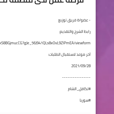
- عضو/ة فريق توزيع
رابط الشرح والتقديم:
X_fkS8BGjmucCG7gJe_56J941QLs8xOvL9ZIPmEA/viewform
آخر موعد لاستقبال الطلبات:
2021/09/28
----------------
#تكافل_الشام
#سوريا