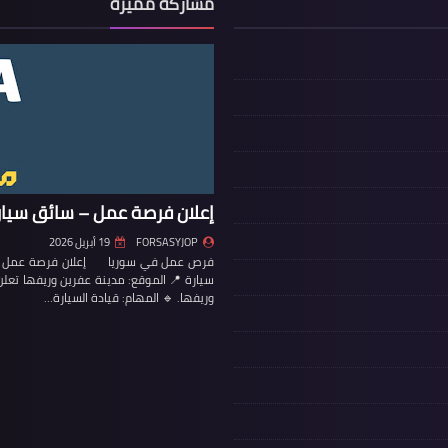
مشاركة مميزة
إعلان فرصة عمل – سائق سيار
FORSASYJOP
19 أبريل 2026
فرص عمل في سوريا إعلان فرصة عمل – س
سيارة 📍 الموقع: مدينة عفرين وريفها تع
وريفها. 🔹 المهام: قيادة السيارة…