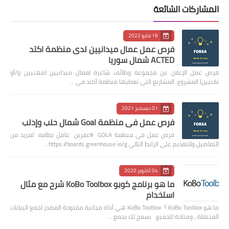
المشاركات الشائعة
19 مايو 2022
فرص عمل عمال ميدانيين لدى منظمة اكتد
ACTED شمال سوريا
فرص عمل الإعلان عن مجموعة وظائف شاغرة لعمال ميدانيين (مهنيين و/أو
تقنيين) المشروع: المشاريع التي تغطيها منظمة أكتد في …
01 ديسمبر 2021
فرص عمل في منظمة Goal شمال حلب وإدلب
فرص عمل في منظمة GOLA #عفرين عامل نظافة لمزيد من
التفاصيل وللتقديم على الرابط التالي https://boards.greenhouse.io/g…
04 أكتوبر 2020
ما هو برنامج كوبو KoBo Toolbox شرح مع مثال
استخدام
ما هو KoBo Toolbox ؟ KoBo Toolbox هي أداة مجانية مفتوحة المصدر لجمع البيانات
المتنقلة ، ومتاحة للجميع. يسمح لك بجمع …