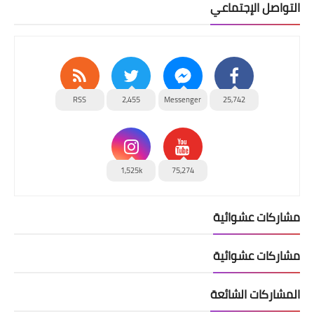
التواصل الإجتماعي
RSS
2,455
Messenger
25,742
1,525k
75,274
مشاركات عشوائية
مشاركات عشوائية
المشاركات الشائعة