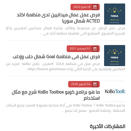
19 مايو 2022
فرص عمل عمال ميدانيين لدى منظمة اكتد
ACTED شمال سوريا
فرص عمل الإعلان عن مجموعة وظائف شاغرة لعمال ميدانيين (مهنيين و/أو
تقنيين) المشروع: المشاريع التي تغطيها منظمة أكتد في …
01 ديسمبر 2021
فرص عمل في منظمة Goal شمال حلب وإدلب
فرص عمل في منظمة GOLA #عفرين عامل نظافة لمزيد من
التفاصيل وللتقديم على الرابط التالي https://boards.greenhouse.io/g…
04 أكتوبر 2020
ما هو برنامج كوبو KoBo Toolbox شرح مع مثال
استخدام
ما هو KoBo Toolbox ؟ KoBo Toolbox هي أداة مجانية مفتوحة المصدر لجمع البيانات
المتنقلة ، ومتاحة للجميع. يسمح لك بجمع …
المشاركات الأخيرة