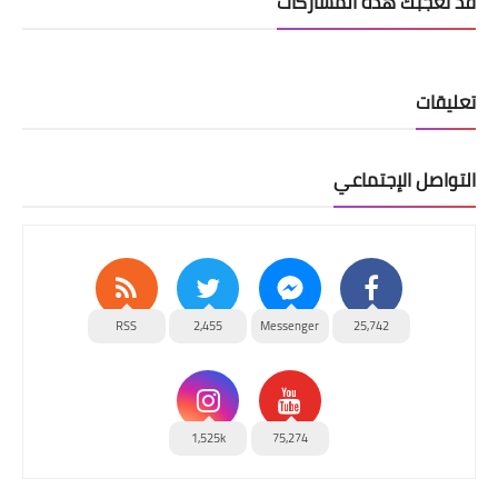
قد تُعجبك هذه المشاركات
تعليقات
التواصل الإجتماعي
RSS
2,455
Messenger
25,742
1,525k
75,274