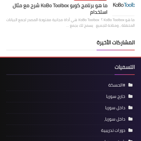
ما هو برنامج كوبو KoBo Toolbox شرح مع مثال
استخدام
ما هو KoBo Toolbox ؟ KoBo Toolbox هي أداة مجانية مفتوحة المصدر لجمع البيانات
المتنقلة ، ومتاحة للجميع. يسمح لك بجمع …
المشاركات الأخيرة
التسميات
#الحسكة
خارج سوريا
داخل سوريا
داخل سوريا،
دورات تدريبية