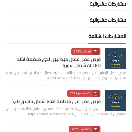
مشاركات عشوائية
مشاركات عشوائية
المشاركات الشائعة
19 مايو 2022
فرص عمل عمال ميدانيين لدى منظمة اكتد
ACTED شمال سوريا
فرص عمل الإعلان عن مجموعة وظائف شاغرة لعمال ميدانيين (مهنيين و/أو
تقنيين) المشروع: المشاريع التي تغطيها منظمة أكتد في …
01 ديسمبر 2021
فرص عمل في منظمة Goal شمال حلب وإدلب
فرص عمل في منظمة GOLA #عفرين عامل نظافة لمزيد من
التفاصيل وللتقديم على الرابط التالي https://boards.greenhouse.io/g…
04 أكتوبر 2020