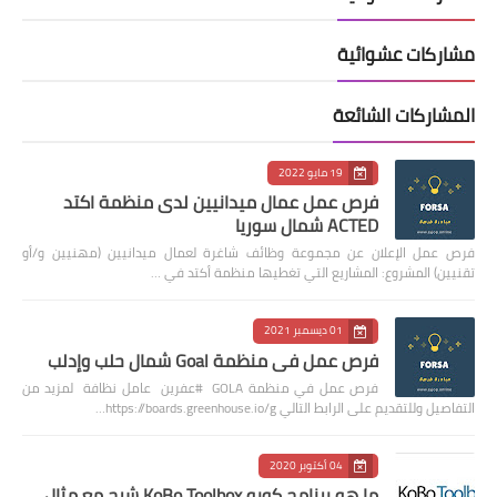
مشاركات عشوائية
المشاركات الشائعة
19 مايو 2022
فرص عمل عمال ميدانيين لدى منظمة اكتد
ACTED شمال سوريا
فرص عمل الإعلان عن مجموعة وظائف شاغرة لعمال ميدانيين (مهنيين و/أو
تقنيين) المشروع: المشاريع التي تغطيها منظمة أكتد في …
01 ديسمبر 2021
فرص عمل في منظمة Goal شمال حلب وإدلب
فرص عمل في منظمة GOLA #عفرين عامل نظافة لمزيد من
التفاصيل وللتقديم على الرابط التالي https://boards.greenhouse.io/g…
04 أكتوبر 2020
ما هو برنامج كوبو KoBo Toolbox شرح مع مثال