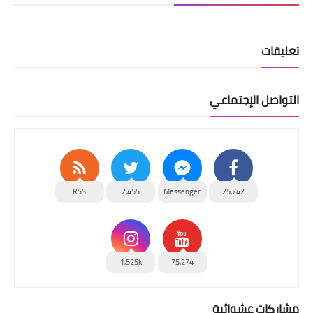
تعليقات
التواصل الإجتماعي
RSS
2,455
Messenger
25,742
1,525k
75,274
مشاركات عشوائية