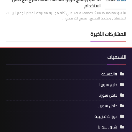
استخدام
ما هو KoBo Toolbox ؟ KoBo Toolbox هي أداة مجانية مفتوحة المصدر لجمع البيانات
المتنقلة ، ومتاحة للجميع. يسمح لك بجمع …
المشاركات الأخيرة
التسميات
#الحسكة
خارج سوريا
داخل سوريا
داخل سوريا،
دورات تدريبية
شرق سوريا