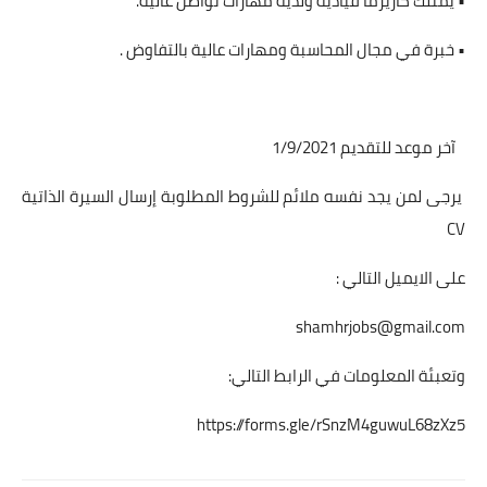
• يمتلك كاريزما قيادية ولديه مهارات تواصل عالية.
• خبرة في مجال المحاسبة ومهارات عالية بالتفاوض .
آخر موعد للتقديم 1/9/2021
يرجى لمن يجد نفسه ملائم للشروط المطلوبة إرسال السيرة الذاتية
CV
على الايميل التالي :
shamhrjobs@gmail.com
وتعبئة المعلومات في الرابط التالي:
https://forms.gle/rSnzM4guwuL68zXz5