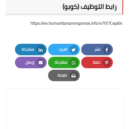
رابط التوظيف (كوبو)
https://ee.humanitarianresponse.info/x/YX7Cwp6n
نشر
تغريد
مشاركة
LinkedIn
Twitter
Facebook
حفظ
مشاركة
إرسال
Email
Whatsapp
Pinterest
طباعة
Print