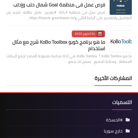
فرص عمل في منظمة Goal شمال حلب وإدلب
فرص عمل في منظمة GOLA #عفرين عامل نظافة لمزيد من
التفاصيل وللتقديم على الرابط التالي https://boards.greenhouse.io/g…
04 أكتوبر 2020
ما هو برنامج كوبو KoBo Toolbox شرح مع مثال
استخدام
ما هو KoBo Toolbox ؟ KoBo Toolbox هي أداة مجانية مفتوحة المصدر لجمع البيانات
المتنقلة ، ومتاحة للجميع. يسمح لك بجمع …
المشاركات الأخيرة
التسميات
#الحسكة
خارج سوريا