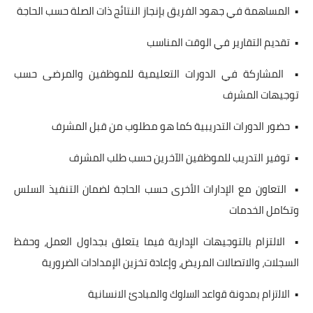
• المساهمة في جهود الفريق بإنجاز النتائج ذات الصلة حسب الحاجة
• تقديم التقارير في الوقت المناسب
• المشاركة في الدورات التعليمية للموظفين والمرضى حسب
توجيهات المشرف
• حضور الدورات التدريبية كما هو مطلوب من قبل المشرف
• توفير التدريب للموظفين الآخرين حسب طلب المشرف
• التعاون مع الإدارات الأخرى حسب الحاجة لضمان التنفيذ السلس
وتكامل الخدمات
• الالتزام بالتوجيهات الإدارية فيما يتعلق بجداول العمل، وحفظ
السجلات، والاتصالات المريض، وإعادة تخزين الإمدادات الضرورية
• اﻻﻟﺗزام ﺑﻣدوﻧﺔ ﻗواﻋد اﻟﺳﻟوك والمبادئ الانسانية