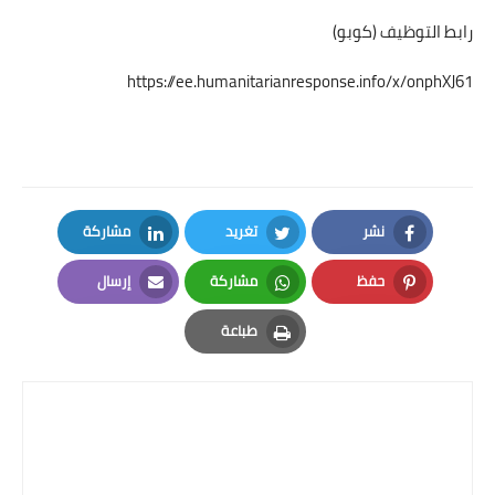
رابط التوظيف (كوبو)
https://ee.humanitarianresponse.info/x/onphXJ61
نشر
تغريد
مشاركة
LinkedIn
Twitter
Facebook
حفظ
مشاركة
إرسال
Email
Whatsapp
Pinterest
طباعة
Print