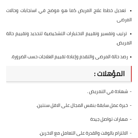
• تعدﯾل ﺧطط ﻋﻼج اﻟﻣرﯾض ﮐﻣﺎ ھو ﻣوﺿﺢ ﻓﻲ اﺳﺗﺟﺎﺑﺎت وحالات
اﻟﻣرﺿﯽ
• ترتيب وتفسير وتقييم الاختبارات التشخيصية لتحديد وتقييم حالة
المريض.
• رصد حالة المرضى والتقدم وإعادة تقييم العلاجات حسب الضرورة.
المؤهلات :
- شهادة في التمريض .
- خبرة عمل سابقة بنفس المجال على الاقل سنتين.
- مهارات تواصل جيدة
- الالتزام بالوقت والقدرة على التعامل مع الاخرين.