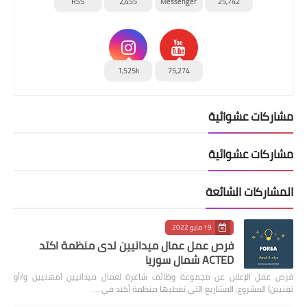
RSS
2,455
Messenger
25,742
1,525k
75,274
مشاركات عشوائية
مشاركات عشوائية
المشاركات الشائعة
19 مايو 2022
فرص عمل عمال ميدانيين لدى منظمة اكتد
ACTED شمال سوريا
فرص عمل الإعلان عن مجموعة وظائف شاغرة لعمال ميدانيين (مهنيين و/أو
تقنيين) المشروع: المشاريع التي تغطيها منظمة أكتد في …