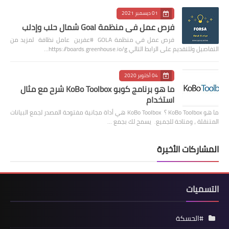
01 ديسمبر 2021
فرص عمل في منظمة Goal شمال حلب وإدلب
فرص عمل في منظمة GOLA #عفرين عامل نظافة لمزيد من
التفاصيل وللتقديم على الرابط التالي https://boards.greenhouse.io/g…
04 أكتوبر 2020
ما هو برنامج كوبو KoBo Toolbox شرح مع مثال
استخدام
ما هو KoBo Toolbox ؟ KoBo Toolbox هي أداة مجانية مفتوحة المصدر لجمع البيانات
المتنقلة ، ومتاحة للجميع. يسمح لك بجمع …
المشاركات الأخيرة
التسميات
#الحسكة