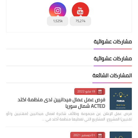
1,525k
75,274
مشاركات عشوائية
مشاركات عشوائية
المشاركات الشائعة
19 مايو 2022
فرص عمل عمال ميدانيين لدى منظمة اكتد
ACTED شمال سوريا
فرص عمل الإعلان عن مجموعة وظائف شاغرة لعمال ميدانيين (مهنيين و/أو
تقنيين) المشروع: المشاريع التي تغطيها منظمة أكتد في …
01 ديسمبر 2021