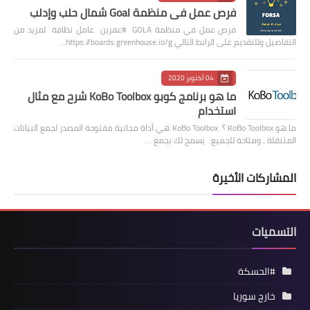
فرص عمل في منظمة Goal شمال حلب وإدلب
فرص عمل في منظمة GOLA #عفرين عامل نظافة لمزيد من
التفاصيل وللتقديم على الرابط التالي https://boards.greenhouse.io/g…
04 أكتوبر 2020
ما هو برنامج كوبو KoBo Toolbox شرح مع مثال
استخدام
ما هو KoBo Toolbox ؟ KoBo Toolbox هي أداة مجانية مفتوحة المصدر لجمع البيانات
المتنقلة ، ومتاحة للجميع. يسمح لك بجمع …
المشاركات الأخيرة
التسميات
#الحسكة
خارج سوريا