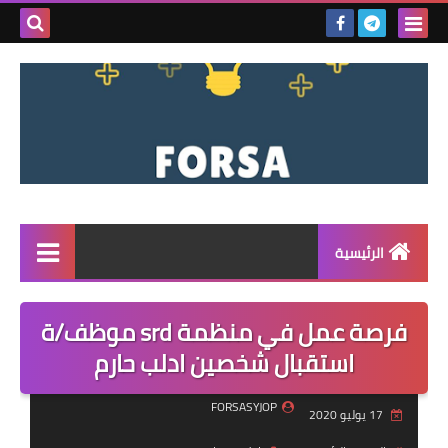
بحث هذه
المدونة
الإلكتروني
الرئيسية
القائمة
فرصة عمل في منظمة srd موظف/ة
مناقصات
استقبال شخصين ادلب حارم
فرص عمل داخل سوريا
FORSASYJOP
17 يوليو 2020
فرص عمل في تركيا