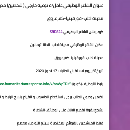
عنوان الشاغر الوظيفي عامل/ة توعية خارجي ( شخصين) مدينة
مدينة ادلب-قورقينيا-كفرعروق
كود إعلان الشاغر الوظيفي
 SRD824
مكان الشاغر الوظيفي مدينة ادلب-الدانا-ترمانين
مدينة ادلب-قورقينيا-كفرعروق
تاريخ آخر يوم لاستقبال الطلبات 17 تموز 2020
رابط التوظيف (كوبو)
//ee.humanitarianresponse.info/x/nnWpTPK9
لضمان وصول الطلب يرجى استخدام الحاسوب و القيام بنسخ الرابط و لص
نشجع بقوة تقديم الاناث على الوظائف الشاغرة
فقط المرشحين بالقوائم المختصرة سيتم التواصل معهم