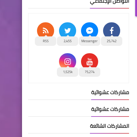
التواصل الإجتماعي
RSS
2,455
Messenger
25,742
1,525k
75,274
مشاركات عشوائية
مشاركات عشوائية
المشاركات الشائعة