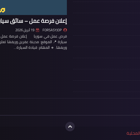
إعلان فرصة عمل – سائق سيار
FORSASYJOP
19 أبريل 2026
فرص عمل في سوريا إعلان فرصة عمل – س
سيارة 📍 الموقع: مدينة عفرين وريفها تع
وريفها. 🔹 المهام: قيادة السيارة…
لمحلية