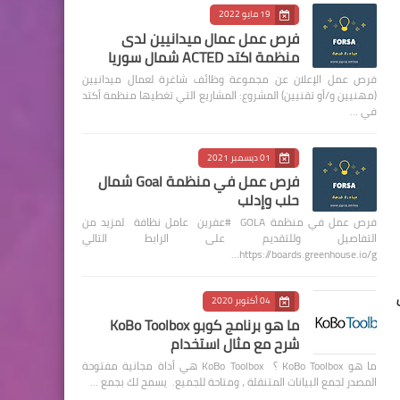
19 مايو 2022
فرص عمل عمال ميدانيين لدى
منظمة اكتد ACTED شمال سوريا
فرص عمل الإعلان عن مجموعة وظائف شاغرة لعمال ميدانيين
(مهنيين و/أو تقنيين) المشروع: المشاريع التي تغطيها منظمة أكتد
في …
01 ديسمبر 2021
فرص عمل في منظمة Goal شمال
حلب وإدلب
فرص عمل في منظمة GOLA #عفرين عامل نظافة لمزيد من
التفاصيل وللتقديم على الرابط التالي
https://boards.greenhouse.io/g…
04 أكتوبر 2020
ما هو برنامج كوبو KoBo Toolbox
شرح مع مثال استخدام
ما هو KoBo Toolbox ؟ KoBo Toolbox هي أداة مجانية مفتوحة
المصدر لجمع البيانات المتنقلة ، ومتاحة للجميع. يسمح لك بجمع …