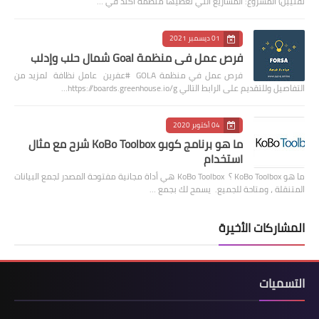
تقنيين) المشروع: المشاريع التي تغطيها منظمة أكتد في …
01 ديسمبر 2021
فرص عمل في منظمة Goal شمال حلب وإدلب
فرص عمل في منظمة GOLA #عفرين عامل نظافة لمزيد من
التفاصيل وللتقديم على الرابط التالي https://boards.greenhouse.io/g…
04 أكتوبر 2020
ما هو برنامج كوبو KoBo Toolbox شرح مع مثال
استخدام
ما هو KoBo Toolbox ؟ KoBo Toolbox هي أداة مجانية مفتوحة المصدر لجمع البيانات
المتنقلة ، ومتاحة للجميع. يسمح لك بجمع …
المشاركات الأخيرة
التسميات