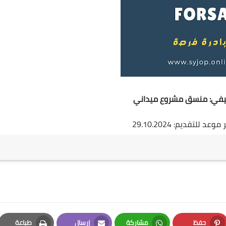
يفي: منسق مشروع ميداني
حفظ
مشاركة
إرسال
طباعة