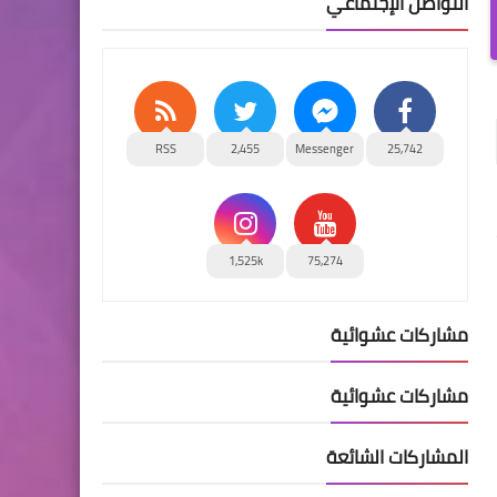
التواصل الإجتماعي
RSS
2,455
Messenger
25,742
1,525k
75,274
مشاركات عشوائية
مشاركات عشوائية
المشاركات الشائعة