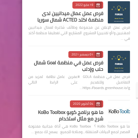
19 مايو 2022
فرص عمل عمال ميدانيين لدى
منظمة اكتد ACTED شمال سوريا
فرص عمل الإعلان عن مجموعة وظائف شاغرة لعمال ميدانيين
(مهنيين و/أو تقنيين) المشروع: المشاريع التي تغطيها منظمة أكتد
في …
01 ديسمبر 2021
فرص عمل في منظمة Goal شمال
حلب وإدلب
فرص عمل في منظمة GOLA #عفرين عامل نظافة لمزيد من
التفاصيل وللتقديم على الرابط التالي
https://boards.greenhouse.io/g…
04 أكتوبر 2020
ما هو برنامج كوبو KoBo Toolbox
شرح مع مثال استخدام
ما هو KoBo Toolbox ؟ KoBo Toolbox هي أداة مجانية مفتوحة
المصدر لجمع البيانات المتنقلة ، ومتاحة للجميع. يسمح لك بجمع …