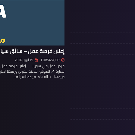
إعلان فرصة عمل – سائق سيار
FORSASYJOP
19 أبريل 2026
فرص عمل في سوريا إعلان فرصة عمل – س
سيارة 📍 الموقع: مدينة عفرين وريفها تع
وريفها. 🔹 المهام: قيادة السيارة…