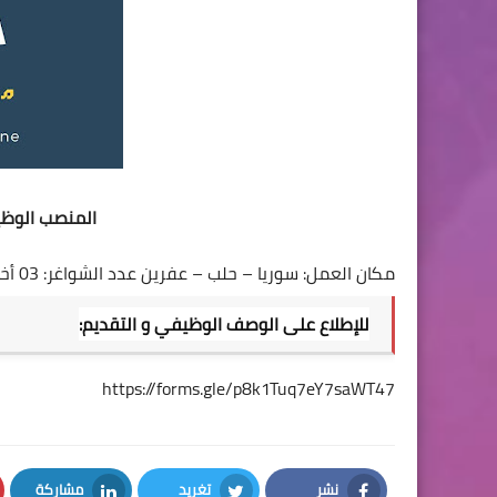
المنصب الوظ
مكان العمل: سوريا – حلب – عفرين عدد الشواغر: 03 أخر موعد للتقديم: 29.10.2024
للإطلاع على الوصف الوظيفي و التقديم:
https://forms.gle/p8k1Tuq7eY7saWT47
نشر
تغريد
مشاركة