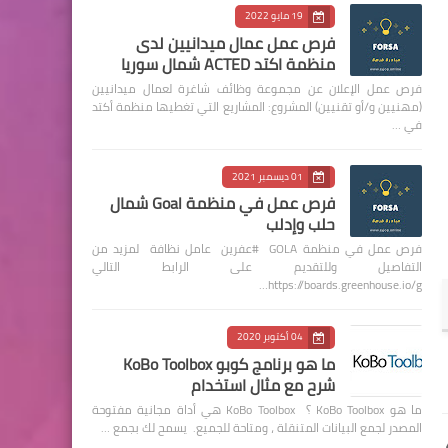
19 مايو 2022
فرص عمل عمال ميدانيين لدى
منظمة اكتد ACTED شمال سوريا
فرص عمل الإعلان عن مجموعة وظائف شاغرة لعمال ميدانيين
(مهنيين و/أو تقنيين) المشروع: المشاريع التي تغطيها منظمة أكتد
في …
01 ديسمبر 2021
فرص عمل في منظمة Goal شمال
حلب وإدلب
فرص عمل في منظمة GOLA #عفرين عامل نظافة لمزيد من
التفاصيل وللتقديم على الرابط التالي
https://boards.greenhouse.io/g…
04 أكتوبر 2020
ما هو برنامج كوبو KoBo Toolbox
شرح مع مثال استخدام
ما هو KoBo Toolbox ؟ KoBo Toolbox هي أداة مجانية مفتوحة
المصدر لجمع البيانات المتنقلة ، ومتاحة للجميع. يسمح لك بجمع …