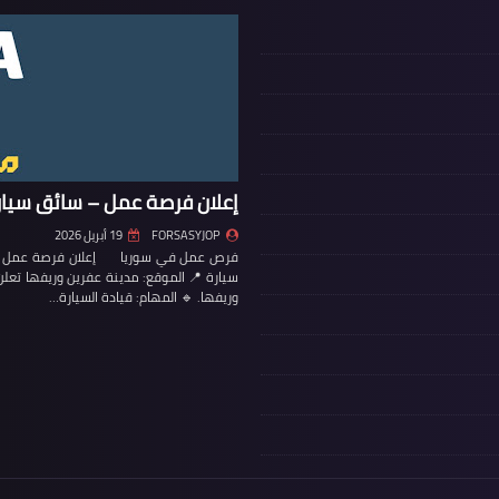
إعلان فرصة عمل – سائق سيار
FORSASYJOP
19 أبريل 2026
فرص عمل في سوريا إعلان فرصة عمل – س
سيارة 📍 الموقع: مدينة عفرين وريفها تع
وريفها. 🔹 المهام: قيادة السيارة…