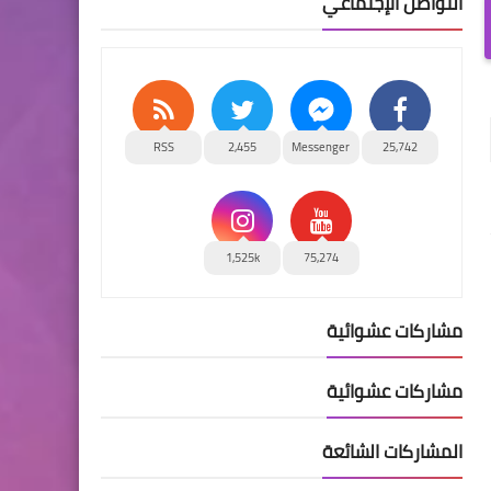
التواصل الإجتماعي
RSS
2,455
Messenger
25,742
1,525k
75,274
مشاركات عشوائية
مشاركات عشوائية
المشاركات الشائعة