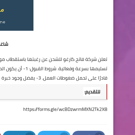
شاغر
تعلن شركة فاتح كارغو للشحن عن رغبتها باستقطاب موز
قادرًا على تحمل ضغوطات العمل. 3- يفضل وجود خبرة سابقة في مجال التوزيع أو الشحن.
للتقديم:
https://forms.gle/wcBDzwrmMXN2Tk2X8